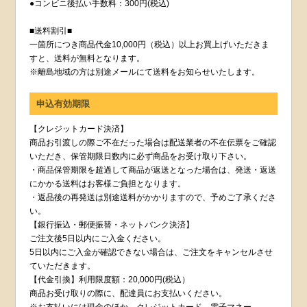
●コンビニ後払い手数料：300円(税込)
■送料割引■
一箇所につき商品代金10,000円（税込）以上お買上げいただきま
すと、送料が無料となります。
※離島地域の方は別途メールにて送料をお知らせいたします。
申込有効期限
【クレジットカード決済】
商品お引渡しの際ご不在だった場合は配送業者の不在伝票をご確認
いただき、保管期限日数内に必ず商品をお受け取り下さい。
・商品保管期限を超過して商品が返送となった場合は、発送・返送
にかかる送料はお客様ご負担となります。
・返品後の再発送は別途送料がかかりますので、予めご了承くださ
い。
【銀行振込・郵便振替・ネットバンク決済】
ご注文後5日以内にご入金ください。
5日以内にご入金が確認できない場合は、ご注文をキャンセルさせ
ていただきます。
【代金引換】利用限度額：20,000円(税込）
商品お受け取りの際に、配達員にお支払いください。
※お支払いには現金のほか、クレジットカード、電子マネー