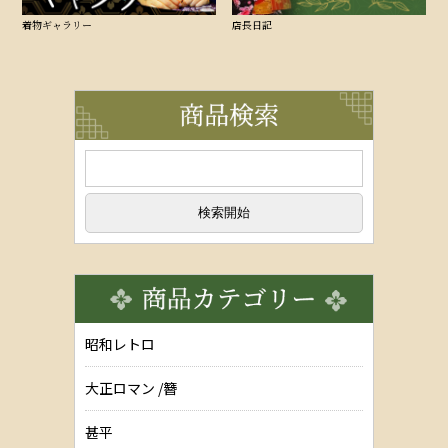
着物ギャラリー
店長日記
昭和レトロ
大正ロマン /簪
甚平