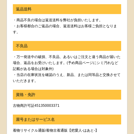
返品送料
・商品不良の場合は返送送料を弊社が負担いたします。
・お客様都合のご返品の場合、返送送料はお客様ご負担となりま
す。
不良品
・万一発送中の破損、不良品、あるいはご注文と違う商品が届いた
場合、返品をお受けいたします。(予め商品ページにシミ汚れなど
記載がある場合は対象外)
・当店の在庫状況を確認のうえ、新品、または同等品と交換させて
いただきます。
資格・免許
古物商許可証451350003371
屋号またはサービス名
着物リサイクル通販/着物古着通販【把愛人-はあと-】