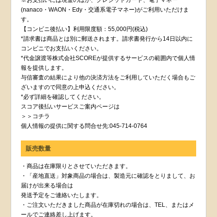
(nanaco・WAON・Edy・交通系電子マネー)がご利用いただけま
す。
【コンビニ後払い】利用限度額：55,000円(税込)
*請求書は商品とは別に郵送されます。請求書発行から14日以内に
コンビニでお支払いください。
*代金譲渡等株式会社SCOREが提供するサービスの範囲内で個人情
報を提供します。
与信審査の結果により他の決済方法をご利用していただく場合もご
ざいますので同意の上申込ください。
*必ず詳細を確認してください。
スコア後払いサービスご案内ページは
＞＞コチラ
個人情報の提供に関する問合せ先:045-714-0764
販売数量
・商品は在庫限りとさせていただきます。
・「産地直送」対象商品の場合は、製造元に確認をとりまして、お
届けが出来る場合は
発送予定をご連絡いたします。
・ご注文いただきました商品が在庫切れの場合は、TEL、またはメ
ールでご連絡差し上げます。