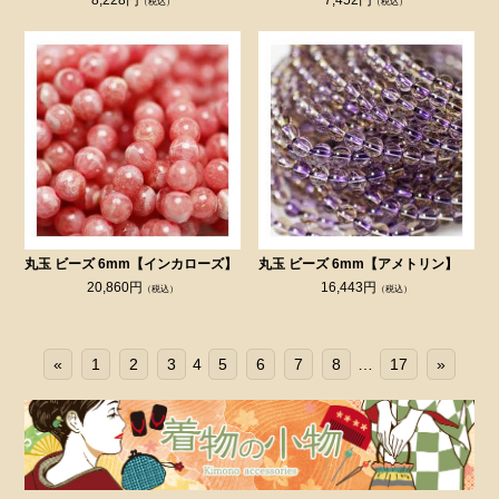
（税込）
（税込）
丸玉 ビーズ 6mm【インカローズ】
丸玉 ビーズ 6mm【アメトリン】
20,860円
16,443円
（税込）
（税込）
«
1
2
3
4
5
6
7
8
…
17
»