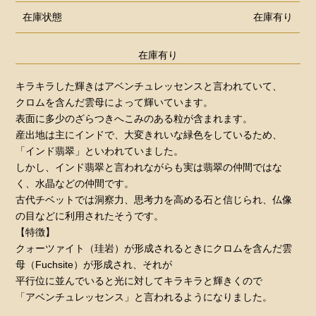
在庫状態
在庫有り
在庫有り
キラキラした輝きはアベンチュレッセンスと言われていて、
クロムを含んだ雲母によって輝いています。
表面に多少のざらつきへこみのある粒が含まれます。
産出地は主にインドで、大変きれいな緑色をしているため、
「インド翡翠」といわれていました。
しかし、インド翡翠と言われながらも実は翡翠の仲間ではな
く、水晶などの仲間です。
古代チベットでは洞察力、思考力を高める石と信じられ、仏像
の目などに利用されたそうです。
【特徴】
クォーツァイト（珪岩）が形成されるときにクロムを含んだ雲
母（Fuchsite）が形成され、それが
平行位に並んでいると光に対してキラキラと輝きくので
「アベンチュレッセンス」と言われるようになりました。