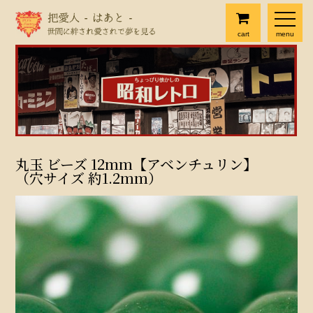
cart
menu
丸玉 ビーズ 12mm【アベンチュリン】
（穴サイズ 約1.2mm）