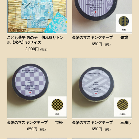
こども甚平 男の子 切れ取りトン
金箔のマスキングテープ 鐶繋
ボ【水色】90サイズ
650円
（税込）
3,000円
（税込）
金箔のマスキングテープ 市松
金箔のマスキングテープ 三崩し
650円
650円
（税込）
（税込）