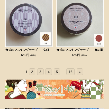
金箔のマスキングテープ 矢絣
金箔のマスキングテープ 麻の葉
650円
650円
（税込）
（税込）
1
2
3
4
5
…
16
»