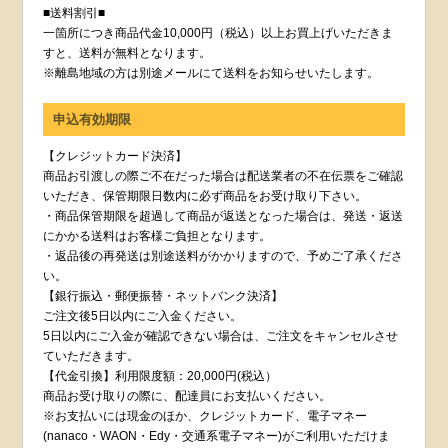
■送料割引■
一箇所につき商品代金10,000円（税込）以上お買上げいただきま
すと、送料が無料となります。
※離島地域の方は別途メールにて送料をお知らせいたします。
申込有効期限
【クレジットカード決済】
商品お引渡しの際ご不在だった場合は配送業者の不在伝票をご確認
いただき、保管期限日数内に必ず商品をお受け取り下さい。
・商品保管期限を超過して商品が返送となった場合は、発送・返送
にかかる送料はお客様ご負担となります。
・返品後の再発送は別途送料がかかりますので、予めご了承くださ
い。
【銀行振込・郵便振替・ネットバンク決済】
ご注文後5日以内にご入金ください。
5日以内にご入金が確認できない場合は、ご注文をキャンセルさせ
ていただきます。
【代金引換】利用限度額：20,000円(税込）
商品お受け取りの際に、配達員にお支払いください。
※お支払いには現金のほか、クレジットカード、電子マネー
(nanaco・WAON・Edy・交通系電子マネー)がご利用いただけま