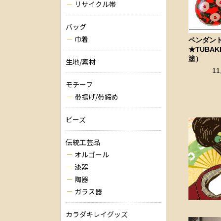
リサイクル帯
バッグ
巾着
ペンダン
★TUBA
塗）
生地/素材
11
モチーフ
帯揚げ/帯締め
ビーズ
伝統工芸品
オルゴール
漆器
陶器
ガラス器
カラダキレイグッズ