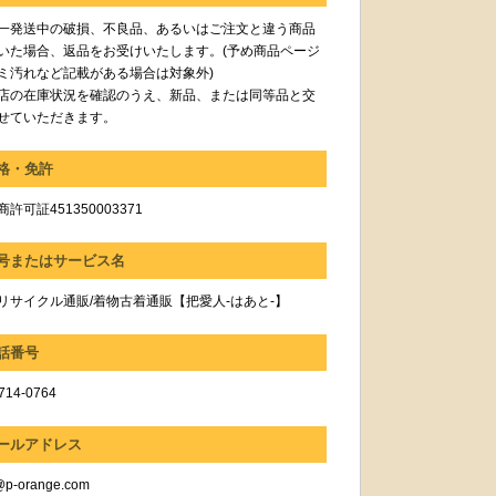
一発送中の破損、不良品、あるいはご注文と違う商品
いた場合、返品をお受けいたします。(予め商品ページ
ミ汚れなど記載がある場合は対象外)
店の在庫状況を確認のうえ、新品、または同等品と交
せていただきます。
格・免許
許可証451350003371
号またはサービス名
リサイクル通販/着物古着通販【把愛人-はあと-】
話番号
714-0764
ールアドレス
@p-orange.com