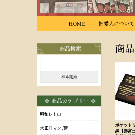
HOME
把愛人について
商品
昭和レトロ
ポケット
大正ロマン /簪
黒【赤富