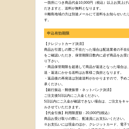
一箇所につき商品代金10,000円（税込）以上お買上げ
だきますと、送料が無料となります。
※離島地域の方は別途メールにて送料をお知らせいた
す。
申込有効期限
【クレジットカード決済】
商品お引渡しの際ご不在だった場合は配送業者の不在
をご確認いただき、保管期限日数内に必ず商品をお受
り下さい。
・商品保管期限を超過して商品が返送となった場合は
送・返送にかかる送料はお客様ご負担となります。
・返品後の再発送は別途送料がかかりますので、予め
承ください。
【銀行振込・郵便振替・ネットバンク決済】
ご注文後5日以内にご入金ください。
5日以内にご入金が確認できない場合は、ご注文をキ
ルさせていただきます。
【代金引換】利用限度額：20,000円(税込）
商品お受け取りの際に、配達員にお支払いください。
※お支払いには現金のほか、クレジットカード、電子