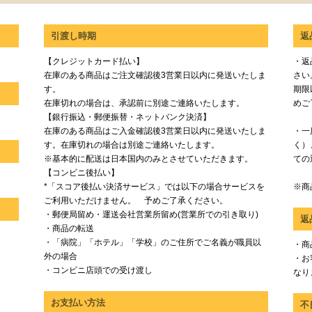
引渡し時期
返
【クレジットカード払い】
・返
在庫のある商品はご注文確認後3営業日以内に発送いたしま
さい
す。
期限
在庫切れの場合は、承認前に別途ご連絡いたします。
めご
【銀行振込・郵便振替・ネットバンク決済】
在庫のある商品はご入金確認後3営業日以内に発送いたしま
・一
す。在庫切れの場合は別途ご連絡いたします。
く）
※基本的に配送は日本国内のみとさせていただきます。
ての
【コンビニ後払い】
*「スコア後払い決済サービス」では以下の場合サービスを
※商
ご利用いただけません。 予めご了承ください。
・郵便局留め・運送会社営業所留め(営業所での引き取り)
返
・商品の転送
・「病院」「ホテル」「学校」のご住所でご名義が職員以
・商
外の場合
・お
・コンビニ店頭での受け渡し
なり
お支払い方法
不