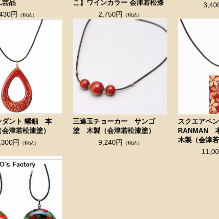
工芸品
こ】ワインカラー 会津若松漆
3,4
,430円
2,750円
（税込）
（税込）
ンダント 螺鈿 本
三連玉チョーカー サンゴ
スクエアペ
（会津若松漆塗）
塗 木製（会津若松漆塗）
RANMAN
木製（会津
,300円
9,240円
（税込）
（税込）
11,0