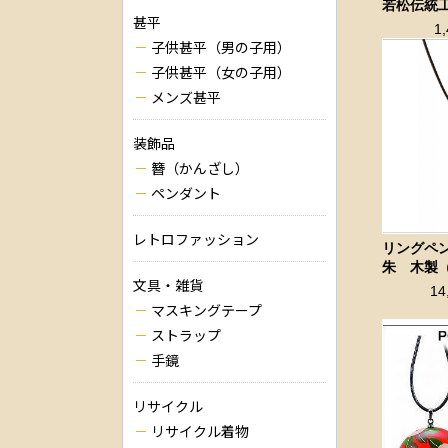
若松伝統
甚平
1
子供甚平（男の子用）
子供甚平（女の子用）
メンズ甚平
装飾品
簪（かんざし）
ペンダント
レトロファッション
リングペ
朱 木製
文具・雑貨
14
マスキングテープ
ストラップ
手鏡
リサイクル
リサイクル着物