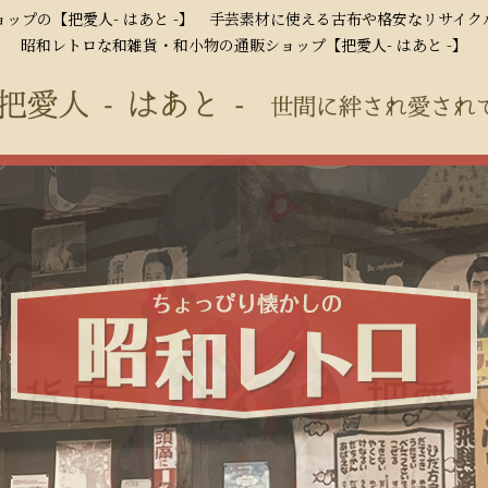
ップの【把愛人- はあと -】 手芸素材に使える古布や格安なリサイ
昭和レトロな和雑貨・和小物の通販ショップ【把愛人- はあと -】