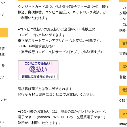
いた
クレジットカード決済、代金引換(電子マネー決済可)、銀行
・万
振込、郵便振替、コンビニ後払い、ネットバンク決済、が
が届
しま
ご利用いただけます。
にシ
・当
●コンビニ後払いのお支払いは全国46,000店以上の
換さ
コンビニでお支払いができます。
※下記スマートフォンアプリからもお支払い可能です。
資
・LINEPay請求書支払い
伝票
・楽天銀行コンビニ支払サービス(アプリで払込票支払)
古物商
け取
、発
屋
ご了
着物
請求書は商品とは別に郵送されます。
電
発行から14日以内にコンビニでお支払いください。
ャンセ
045-
●代金引換のお支払いには、現金のほかクレジットカード、
メ
電子マネー（nanaco・WAON・Edy・交通系電子マネー）
マネ
決済がご利用いただけます。
info