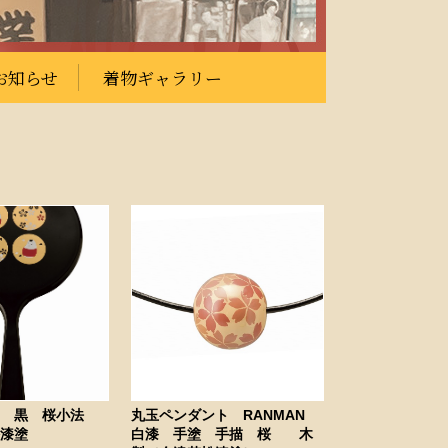
お知らせ
着物ギャラリー
ー 黒 桜小法
丸玉ペンダント RANMAN
松漆塗
白漆 手塗 手描 桜 木