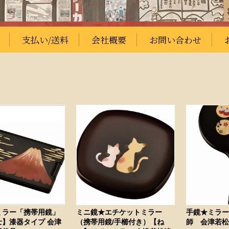
支払い/送料
会社概要
お問い合わせ
ミラー「携帯用鏡」
ミニ鏡★エチケットミラー
手鏡★ミラ
士】漆器タイプ 会津
（携帯用鏡/手櫛付き）【ね
師 会津若