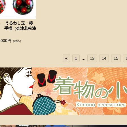
ト うるわし玉・椿
KI 手描（会津若松漆
,000円
（税込）
«
1
…
13
14
15