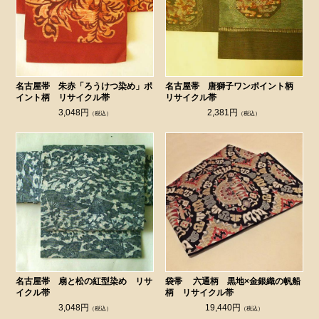
名古屋帯 朱赤「ろうけつ染め」ポ
名古屋帯 唐獅子ワンポイント柄
イント柄 リサイクル帯
リサイクル帯
3,048円
2,381円
（税込）
（税込）
名古屋帯 扇と松の紅型染め リサ
袋帯 六通柄 黒地×金銀織の帆船
イクル帯
柄 リサイクル帯
3,048円
19,440円
（税込）
（税込）