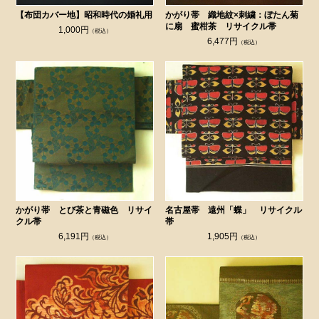
【布団カバー地】昭和時代の婚礼用
かがり帯 織地紋×刺繍：ぼたん菊
に扇 蜜柑茶 リサイクル帯
1,000円
（税込）
6,477円
（税込）
かがり帯 とび茶と青磁色 リサイ
名古屋帯 遠州「蝶」 リサイクル
クル帯
帯
6,191円
1,905円
（税込）
（税込）