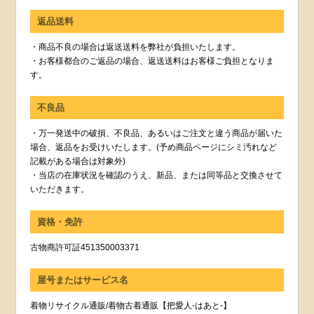
返品送料
・商品不良の場合は返送送料を弊社が負担いたします。
・お客様都合のご返品の場合、返送送料はお客様ご負担となりま
す。
不良品
・万一発送中の破損、不良品、あるいはご注文と違う商品が届いた
場合、返品をお受けいたします。(予め商品ページにシミ汚れなど
記載がある場合は対象外)
・当店の在庫状況を確認のうえ、新品、または同等品と交換させて
いただきます。
資格・免許
古物商許可証451350003371
屋号またはサービス名
着物リサイクル通販/着物古着通販【把愛人-はあと-】