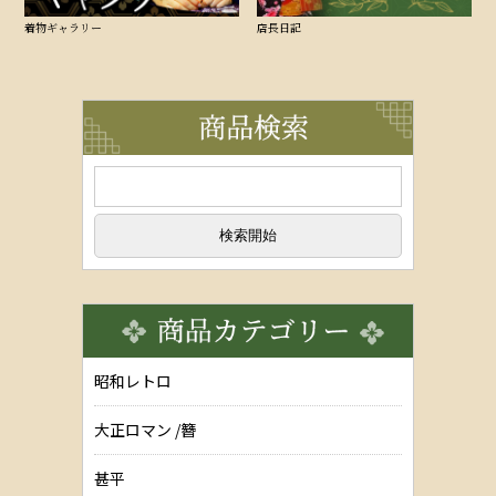
着物ギャラリー
店長日記
昭和レトロ
大正ロマン /簪
甚平