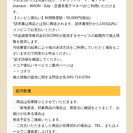
(nanaco・WAON・Edy・交通系電子マネー)がご利用いただけま
す。
【コンビニ後払い】利用限度額：55,000円(税込)
*請求書は商品とは別に郵送されます。請求書発行から14日以内に
コンビニでお支払いください。
*代金譲渡等株式会社SCOREが提供するサービスの範囲内で個人情
報を提供します。
与信審査の結果により他の決済方法をご利用していただく場合もご
ざいますので同意の上申込ください。
*必ず詳細を確認してください。
スコア後払いサービスご案内ページは
＞＞コチラ
個人情報の提供に関する問合せ先:045-714-0764
販売数量
・商品は在庫限りとさせていただきます。
・「産地直送」対象商品の場合は、製造元に確認をとりまして、お
届けが出来る場合は
発送予定をご連絡いたします。
・ご注文いただきました商品が在庫切れの場合は、TEL、またはメ
ールでご連絡差し上げます。