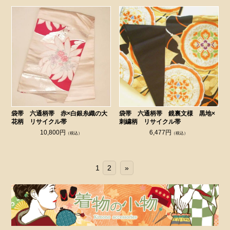
袋帯 六通柄帯 赤×白銀糸織の大
袋帯 六通柄帯 鏡裏文様 黒地×
花柄 リサイクル帯
刺繍柄 リサイクル帯
10,800円
6,477円
（税込）
（税込）
1
2
»