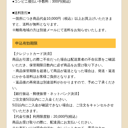
●コンビニ後払い手数料：300円(税込)
■送料割引■
一箇所につき商品代金10,000円（税込）以上お買上げいただきま
すと、送料が無料となります。
※離島地域の方は別途メールにて送料をお知らせいたします。
申込有効期限
【クレジットカード決済】
商品お引渡しの際ご不在だった場合は配送業者の不在伝票をご確認
いただき、保管期限日数内に必ず商品をお受け取り下さい。
・商品保管期限を超過して商品が返送となった場合は、発送・返送
にかかる送料はお客様ご負担となります。
・返品後の再発送は別途送料がかかりますので、予めご了承くださ
い。
【銀行振込・郵便振替・ネットバンク決済】
ご注文後5日以内にご入金ください。
5日以内にご入金が確認できない場合は、ご注文をキャンセルさせ
ていただきます。
【代金引換】利用限度額：20,000円(税込）
商品お受け取りの際に、配達員にお支払いください。
※お支払いには現金のほか、クレジットカード、電子マネー