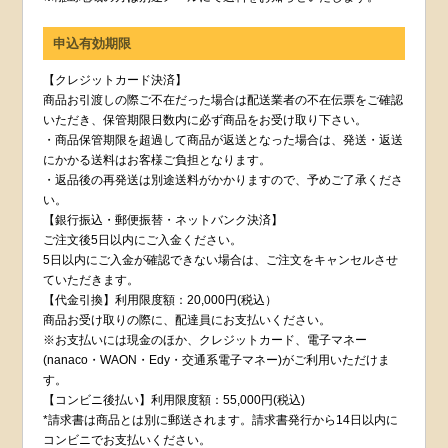
申込有効期限
【クレジットカード決済】
商品お引渡しの際ご不在だった場合は配送業者の不在伝票をご確認
いただき、保管期限日数内に必ず商品をお受け取り下さい。
・商品保管期限を超過して商品が返送となった場合は、発送・返送
にかかる送料はお客様ご負担となります。
・返品後の再発送は別途送料がかかりますので、予めご了承くださ
い。
【銀行振込・郵便振替・ネットバンク決済】
ご注文後5日以内にご入金ください。
5日以内にご入金が確認できない場合は、ご注文をキャンセルさせ
ていただきます。
【代金引換】利用限度額：20,000円(税込）
商品お受け取りの際に、配達員にお支払いください。
※お支払いには現金のほか、クレジットカード、電子マネー
(nanaco・WAON・Edy・交通系電子マネー)がご利用いただけま
す。
【コンビニ後払い】利用限度額：55,000円(税込)
*請求書は商品とは別に郵送されます。請求書発行から14日以内に
コンビニでお支払いください。