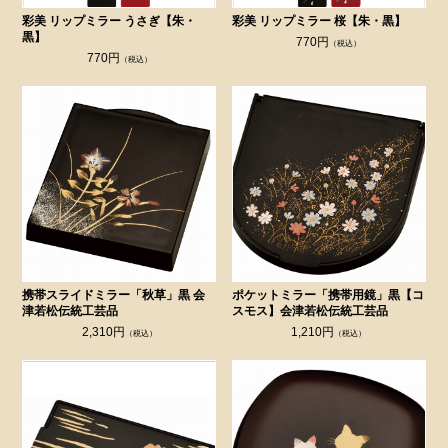
彩美 リップミラー うさぎ【朱・
彩美 リップミラー 桜【朱・黒】
黒】
770円
（税込）
770円
（税込）
携帯スライドミラー「秋草」黒 会
ポケットミラー「携帯用鏡」黒【コ
津若松伝統工芸品
スモス】会津若松伝統工芸品
2,310円
1,210円
（税込）
（税込）