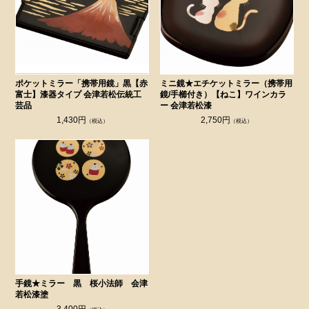
ポケットミラー「携帯用鏡」黒【赤
ミニ鏡★エチケットミラー（携帯用
富士】漆器タイプ 会津若松伝統工
鏡/手櫛付き）【ねこ】ワインカラ
芸品
ー 会津若松漆
1,430円
2,750円
（税込）
（税込）
手鏡★ミラー 黒 桜小法師 会津
若松漆塗
3,400円