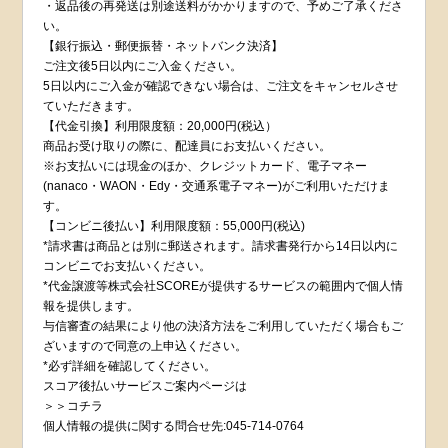
・返品後の再発送は別途送料がかかりますので、予めご了承くださ
い。
【銀行振込・郵便振替・ネットバンク決済】
ご注文後5日以内にご入金ください。
5日以内にご入金が確認できない場合は、ご注文をキャンセルさせ
ていただきます。
【代金引換】利用限度額：20,000円(税込）
商品お受け取りの際に、配達員にお支払いください。
※お支払いには現金のほか、クレジットカード、電子マネー
(nanaco・WAON・Edy・交通系電子マネー)がご利用いただけま
す。
【コンビニ後払い】利用限度額：55,000円(税込)
*請求書は商品とは別に郵送されます。請求書発行から14日以内に
コンビニでお支払いください。
*代金譲渡等株式会社SCOREが提供するサービスの範囲内で個人情
報を提供します。
与信審査の結果により他の決済方法をご利用していただく場合もご
ざいますので同意の上申込ください。
*必ず詳細を確認してください。
スコア後払いサービスご案内ページは
＞＞コチラ
個人情報の提供に関する問合せ先:045-714-0764