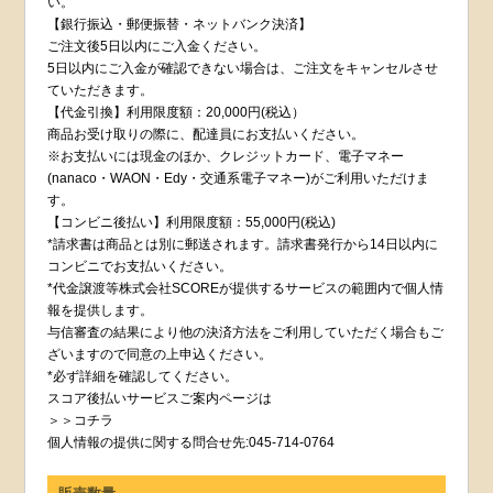
い。
【銀行振込・郵便振替・ネットバンク決済】
ご注文後5日以内にご入金ください。
5日以内にご入金が確認できない場合は、ご注文をキャンセルさせ
ていただきます。
【代金引換】利用限度額：20,000円(税込）
商品お受け取りの際に、配達員にお支払いください。
※お支払いには現金のほか、クレジットカード、電子マネー
(nanaco・WAON・Edy・交通系電子マネー)がご利用いただけま
す。
【コンビニ後払い】利用限度額：55,000円(税込)
*請求書は商品とは別に郵送されます。請求書発行から14日以内に
コンビニでお支払いください。
*代金譲渡等株式会社SCOREが提供するサービスの範囲内で個人情
報を提供します。
与信審査の結果により他の決済方法をご利用していただく場合もご
ざいますので同意の上申込ください。
*必ず詳細を確認してください。
スコア後払いサービスご案内ページは
＞＞コチラ
個人情報の提供に関する問合せ先:045-714-0764