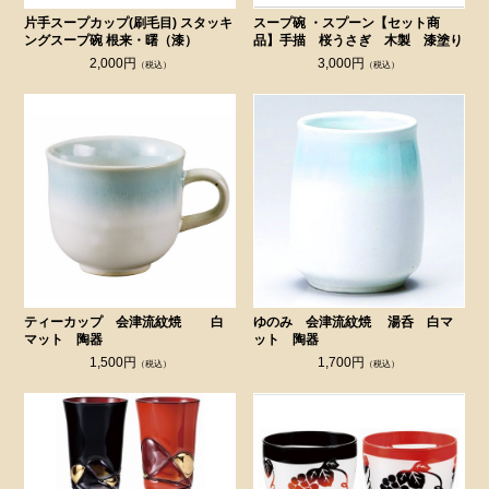
片手スープカップ(刷毛目) スタッキ
スープ碗 ・スプーン【セット商
ングスープ碗 根来・曙（漆）
品】手描 桜うさぎ 木製 漆塗り
2,000円
3,000円
（税込）
（税込）
ティーカップ 会津流紋焼 白
ゆのみ 会津流紋焼 湯呑 白マ
マット 陶器
ット 陶器
1,500円
1,700円
（税込）
（税込）