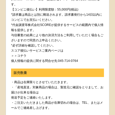
す。
【コンビニ後払い】利用限度額：55,000円(税込)
*請求書は商品とは別に郵送されます。請求書発行から14日以内に
コンビニでお支払いください。
*代金譲渡等株式会社SCOREが提供するサービスの範囲内で個人情
報を提供します。
与信審査の結果により他の決済方法をご利用していただく場合もご
ざいますので同意の上申込ください。
*必ず詳細を確認してください。
スコア後払いサービスご案内ページは
＞＞コチラ
個人情報の提供に関する問合せ先:045-714-0764
販売数量
・商品は在庫限りとさせていただきます。
・「産地直送」対象商品の場合は、製造元に確認をとりまして、お
届けが出来る場合は
発送予定をご連絡いたします。
・ご注文いただきました商品が在庫切れの場合は、TEL、またはメ
ールでご連絡差し上げます。