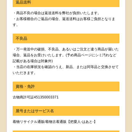
返品送料
・商品不良の場合は返送送料を弊社が負担いたします。
・お客様都合のご返品の場合、返送送料はお客様ご負担となりま
す。
不良品
・万一発送中の破損、不良品、あるいはご注文と違う商品が届いた
場合、返品をお受けいたします。(予め商品ページにシミ汚れなど
記載がある場合は対象外)
・当店の在庫状況を確認のうえ、新品、または同等品と交換させて
いただきます。
資格・免許
古物商許可証451350003371
屋号またはサービス名
着物リサイクル通販/着物古着通販【把愛人-はあと-】