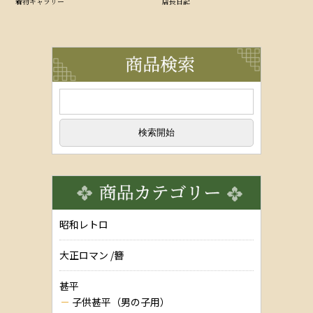
着物ギャラリー
店長日記
昭和レトロ
大正ロマン /簪
甚平
子供甚平（男の子用）