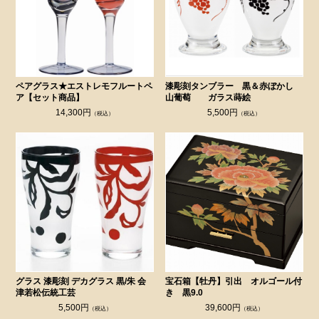
ペアグラス★エストレモフルートペ
漆彫刻タンブラー 黒＆赤ぼかし
ア【セット商品】
山葡萄 ガラス蒔絵
14,300円
5,500円
（税込）
（税込）
グラス 漆彫刻 デカグラス 黒/朱 会
宝石箱【牡丹】引出 オルゴール付
津若松伝統工芸
き 黒9.0
5,500円
39,600円
（税込）
（税込）