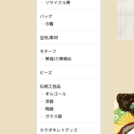
リサイクル帯
バッグ
巾着
生地/素材
モチーフ
帯揚げ/帯締め
ビーズ
伝統工芸品
オルゴール
漆器
陶器
ガラス器
カラダキレイグッズ