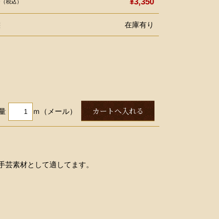
格
¥3,350
（税込）
態
在庫有り
量
ｍ（メール）
手芸素材として適してます。