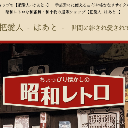
ップの【把愛人- はあと -】 手芸素材に使える古布や格安なリサイ
昭和レトロな和雑貨・和小物の通販ショップ【把愛人- はあと -】