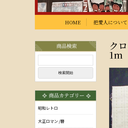
HOME
把愛人について
クロ
1m
昭和レトロ
大正ロマン /簪