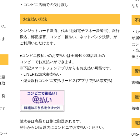
・コンビニ店頭での受け渡し
なり
お支払い方法
不
いた
クレジットカード決済、代金引換(電子マネー決済可)、銀行
・万
振込、郵便振替、コンビニ後払い、ネットバンク決済、が
が届
しま
ご利用いただけます。
にシ
・当
●コンビニ後払いのお支払いは全国46,000店以上の
換さ
コンビニでお支払いができます。
※下記スマートフォンアプリからもお支払い可能です。
資
・LINEPay請求書支払い
伝票
・楽天銀行コンビニ支払サービス(アプリで払込票支払)
古物商
け取
、発
屋
ご了
着物
請求書は商品とは別に郵送されます。
電
発行から14日以内にコンビニでお支払いください。
ャンセ
045-