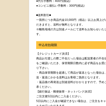
●代引手数料：400円(税込)
●コンビニ後払い手数料：300円(税込)
■送料割引■
一箇所につき商品代金10,000円（税込）以上お買上げ
だきますと、送料が無料となります。
※離島地域の方は別途メールにて送料をお知らせいた
す。
申込有効期限
【クレジットカード決済】
商品お引渡しの際ご不在だった場合は配送業者の不在
をご確認いただき、保管期限日数内に必ず商品をお受
り下さい。
・商品保管期限を超過して商品が返送となった場合は
送・返送にかかる送料はお客様ご負担となります。
・返品後の再発送は別途送料がかかりますので、予め
承ください。
【銀行振込・郵便振替・ネットバンク決済】
ご注文後5日以内にご入金ください。
5日以内にご入金が確認できない場合は、ご注文をキ
ルさせていただきます。