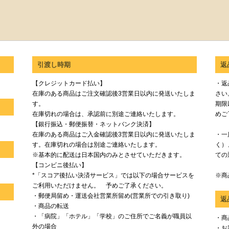
引渡し時期
返
【クレジットカード払い】
・返
在庫のある商品はご注文確認後3営業日以内に発送いたしま
さい
す。
期限
在庫切れの場合は、承認前に別途ご連絡いたします。
めご
【銀行振込・郵便振替・ネットバンク決済】
在庫のある商品はご入金確認後3営業日以内に発送いたしま
・一
す。在庫切れの場合は別途ご連絡いたします。
く）
※基本的に配送は日本国内のみとさせていただきます。
ての
【コンビニ後払い】
*「スコア後払い決済サービス」では以下の場合サービスを
※商
ご利用いただけません。 予めご了承ください。
・郵便局留め・運送会社営業所留め(営業所での引き取り)
返
・商品の転送
・「病院」「ホテル」「学校」のご住所でご名義が職員以
・商
外の場合
・お