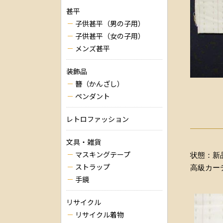
甚平
子供甚平（男の子用）
子供甚平（女の子用）
メンズ甚平
装飾品
簪（かんざし）
ペンダント
レトロファッション
文具・雑貨
マスキングテープ
状態：新
ストラップ
高級カー
手鏡
リサイクル
リサイクル着物