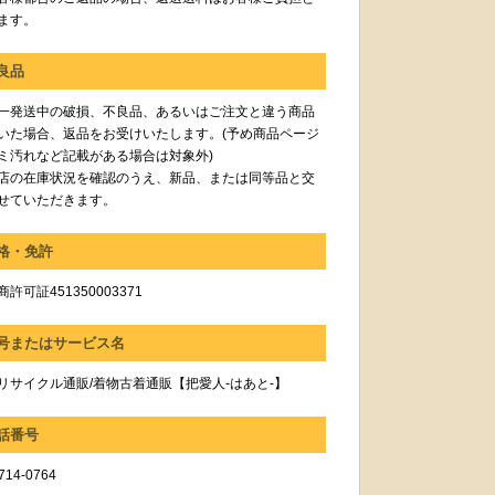
ます。
良品
一発送中の破損、不良品、あるいはご注文と違う商品
いた場合、返品をお受けいたします。(予め商品ページ
ミ汚れなど記載がある場合は対象外)
店の在庫状況を確認のうえ、新品、または同等品と交
せていただきます。
格・免許
許可証451350003371
号またはサービス名
リサイクル通販/着物古着通販【把愛人-はあと-】
話番号
714-0764