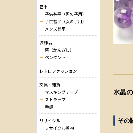
甚平
子供甚平（男の子用）
子供甚平（女の子用）
メンズ甚平
装飾品
簪（かんざし）
ペンダント
レトロファッション
文具・雑貨
水晶
マスキングテープ
ストラップ
手鏡
その語
リサイクル
リサイクル着物