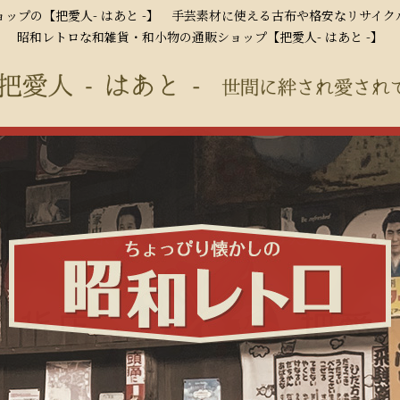
ップの【把愛人- はあと -】 手芸素材に使える古布や格安なリサイ
昭和レトロな和雑貨・和小物の通販ショップ【把愛人- はあと -】