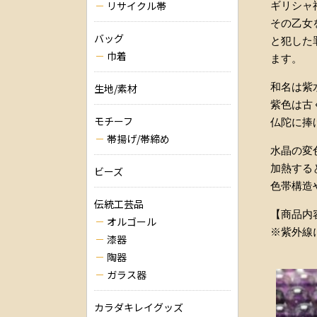
リサイクル帯
ギリシャ
その乙女
バッグ
と犯した
巾着
ます。
和名は紫
生地/素材
紫色は古
モチーフ
仏陀に捧
帯揚げ/帯締め
水晶の変
加熱する
ビーズ
色帯構造
伝統工芸品
【商品内容
オルゴール
※紫外線
漆器
陶器
ガラス器
カラダキレイグッズ