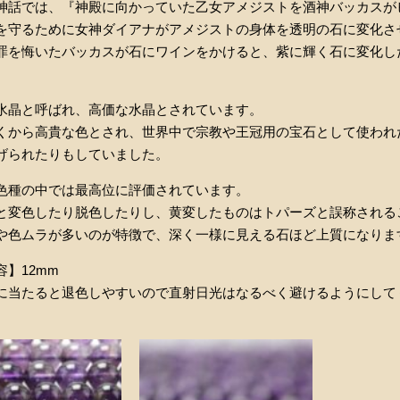
神話では、『神殿に向かっていた乙女アメジストを酒神バッカスが
を守るために女神ダイアナがアメジストの身体を透明の石に変化さ
罪を悔いたバッカスが石にワインをかけると、紫に輝く石に変化し
水晶と呼ばれ、高価な水晶とされています。
くから高貴な色とされ、世界中で宗教や王冠用の宝石として使われ
げられたりもしていました。
色種の中では最高位に評価されています。
と変色したり脱色したりし、黄変したものはトパーズと誤称される
や色ムラが多いのが特徴で、深く一様に見える石ほど上質になりま
】12mm
に当たると退色しやすいので直射日光はなるべく避けるようにして