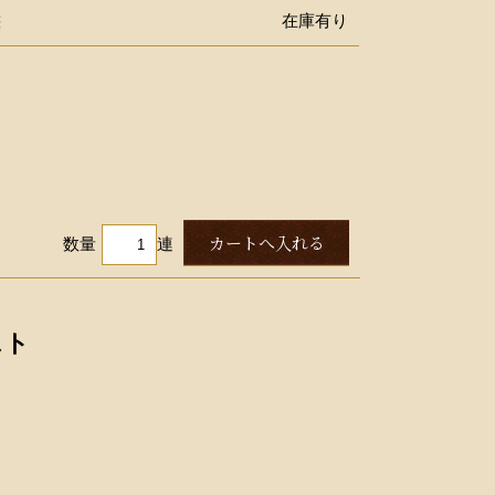
態
在庫有り
数量
連
スト