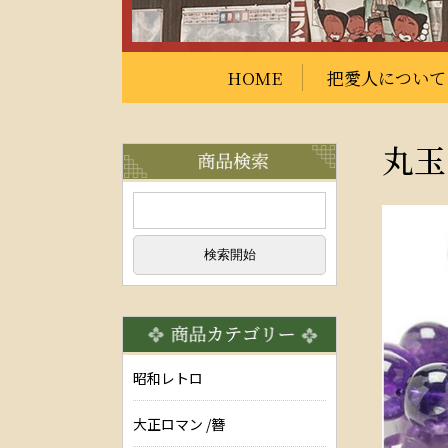
HOME
把愛人について
丸玉
昭和レトロ
大正ロマン /簪