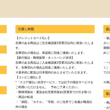
引渡し時期
返
【クレジットカード払い】
・返
在庫のある商品はご注文確認後3営業日以内に発送いたしま
さい
す。
期限
在庫切れの場合は、承認前に別途ご連絡いたします。
めご
【銀行振込・郵便振替・ネットバンク決済】
在庫のある商品はご入金確認後3営業日以内に発送いたしま
・一
す。在庫切れの場合は別途ご連絡いたします。
く）
※基本的に配送は日本国内のみとさせていただきます。
ての
【コンビニ後払い】
*「スコア後払い決済サービス」では以下の場合サービスを
※商
ご利用いただけません。 予めご了承ください。
・郵便局留め・運送会社営業所留め(営業所での引き取り)
返
・商品の転送
・「病院」「ホテル」「学校」のご住所でご名義が職員以
・商
外の場合
・お