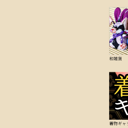
和雑貨
着物ギャ