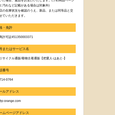
いた場合、返品をお受けいたします。(予め商品ページ
ミ汚れなど記載がある場合は対象外)
店の在庫状況を確認のうえ、新品、または同等品と交
せていただきます。
格・免許
許可証451350003371
号またはサービス名
リサイクル通販/着物古着通販【把愛人-はあと-】
話番号
714-0764
ールアドレス
@p-orange.com
ームページアドレス