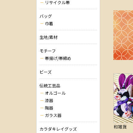
リサイクル帯
バッグ
巾着
生地/素材
モチーフ
帯揚げ/帯締め
ビーズ
伝統工芸品
オルゴール
漆器
陶器
ガラス器
和雑貨
カラダキレイグッズ