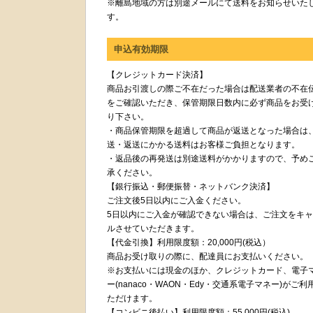
※離島地域の方は別途メールにて送料をお知らせいた
す。
申込有効期限
【クレジットカード決済】
商品お引渡しの際ご不在だった場合は配送業者の不在
をご確認いただき、保管期限日数内に必ず商品をお受
り下さい。
・商品保管期限を超過して商品が返送となった場合は
送・返送にかかる送料はお客様ご負担となります。
・返品後の再発送は別途送料がかかりますので、予め
承ください。
【銀行振込・郵便振替・ネットバンク決済】
ご注文後5日以内にご入金ください。
5日以内にご入金が確認できない場合は、ご注文をキ
ルさせていただきます。
【代金引換】利用限度額：20,000円(税込）
商品お受け取りの際に、配達員にお支払いください。
※お支払いには現金のほか、クレジットカード、電子
ー(nanaco・WAON・Edy・交通系電子マネー)がご利
ただけます。
【コンビニ後払い】利用限度額：55,000円(税込)