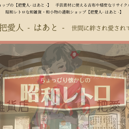
ップの【把愛人- はあと -】 手芸素材に使える古布や格安なリサイ
昭和レトロな和雑貨・和小物の通販ショップ【把愛人- はあと -】