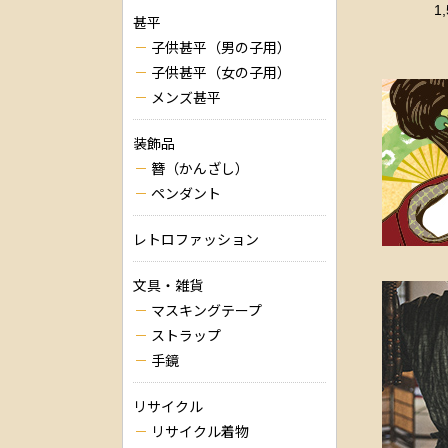
1
甚平
子供甚平（男の子用）
子供甚平（女の子用）
メンズ甚平
装飾品
簪（かんざし）
ペンダント
レトロファッション
文具・雑貨
マスキングテープ
ストラップ
手鏡
リサイクル
リサイクル着物