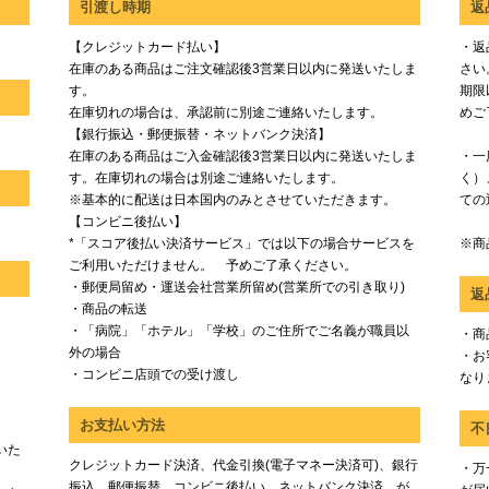
引渡し時期
返
【クレジットカード払い】
・返
在庫のある商品はご注文確認後3営業日以内に発送いたしま
さい
す。
期限
在庫切れの場合は、承認前に別途ご連絡いたします。
めご
【銀行振込・郵便振替・ネットバンク決済】
在庫のある商品はご入金確認後3営業日以内に発送いたしま
・一
す。在庫切れの場合は別途ご連絡いたします。
く）
※基本的に配送は日本国内のみとさせていただきます。
ての
【コンビニ後払い】
*「スコア後払い決済サービス」では以下の場合サービスを
※商
ご利用いただけません。 予めご了承ください。
・郵便局留め・運送会社営業所留め(営業所での引き取り)
返
・商品の転送
・「病院」「ホテル」「学校」のご住所でご名義が職員以
・商
外の場合
・お
・コンビニ店頭での受け渡し
なり
お支払い方法
不
いた
クレジットカード決済、代金引換(電子マネー決済可)、銀行
・万
振込、郵便振替、コンビニ後払い、ネットバンク決済、が