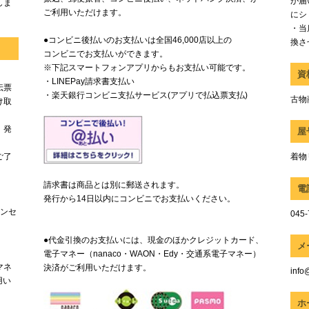
が届
しま
ご利用いただけます。
にシ
・当
●コンビニ後払いのお支払いは全国46,000店以上の
換さ
コンビニでお支払いができます。
※下記スマートフォンアプリからもお支払い可能です。
資
・LINEPay請求書支払い
伝票
・楽天銀行コンビニ支払サービス(アプリで払込票支払)
古物商
け取
、発
屋
ご了
着物
請求書は商品とは別に郵送されます。
電
発行から14日以内にコンビニでお支払いください。
ャンセ
045-
●代金引換のお支払いには、現金のほかクレジットカード、
メ
電子マネー（nanaco・WAON・Edy・交通系電子マネー）
マネ
決済がご利用いただけます。
info
用い
ホ