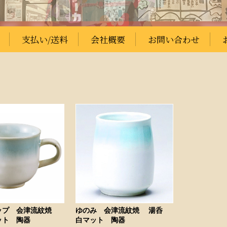
支払い/送料
会社概要
お問い合わせ
ップ 会津流紋焼
ゆのみ 会津流紋焼 湯呑
ト 陶器
白マット 陶器