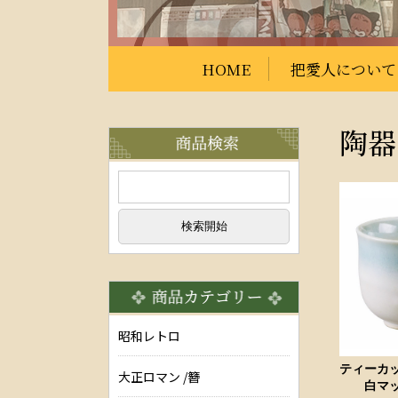
HOME
把愛人について
陶器
昭和レトロ
ティーカ
大正ロマン /簪
白マッ