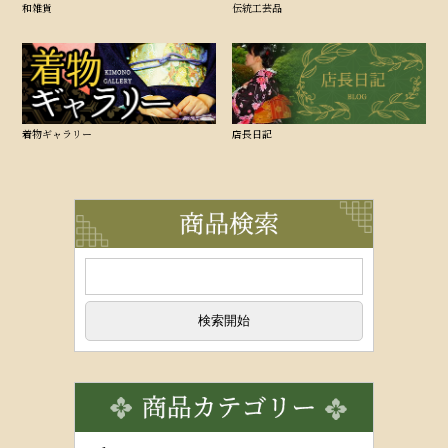
和雑貨
伝統工芸品
着物ギャラリー
店長日記