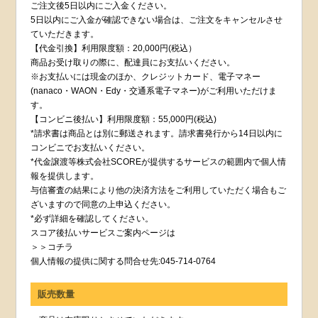
ご注文後5日以内にご入金ください。
5日以内にご入金が確認できない場合は、ご注文をキャンセルさせ
ていただきます。
【代金引換】利用限度額：20,000円(税込）
商品お受け取りの際に、配達員にお支払いください。
※お支払いには現金のほか、クレジットカード、電子マネー
(nanaco・WAON・Edy・交通系電子マネー)がご利用いただけま
す。
【コンビニ後払い】利用限度額：55,000円(税込)
*請求書は商品とは別に郵送されます。請求書発行から14日以内に
コンビニでお支払いください。
*代金譲渡等株式会社SCOREが提供するサービスの範囲内で個人情
報を提供します。
与信審査の結果により他の決済方法をご利用していただく場合もご
ざいますので同意の上申込ください。
*必ず詳細を確認してください。
スコア後払いサービスご案内ページは
＞＞コチラ
個人情報の提供に関する問合せ先:045-714-0764
販売数量