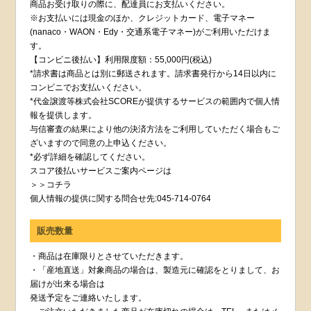
商品お受け取りの際に、配達員にお支払いください。
※お支払いには現金のほか、クレジットカード、電子マネー
(nanaco・WAON・Edy・交通系電子マネー)がご利用いただけま
す。
【コンビニ後払い】利用限度額：55,000円(税込)
*請求書は商品とは別に郵送されます。請求書発行から14日以内に
コンビニでお支払いください。
*代金譲渡等株式会社SCOREが提供するサービスの範囲内で個人情
報を提供します。
与信審査の結果により他の決済方法をご利用していただく場合もご
ざいますので同意の上申込ください。
*必ず詳細を確認してください。
スコア後払いサービスご案内ページは
＞＞コチラ
個人情報の提供に関する問合せ先:045-714-0764
販売数量
・商品は在庫限りとさせていただきます。
・「産地直送」対象商品の場合は、製造元に確認をとりまして、お
届けが出来る場合は
発送予定をご連絡いたします。