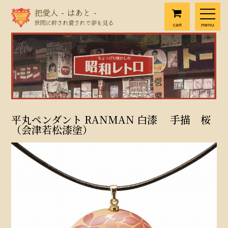
cart
menu
平丸ペンダント RANMAN 白漆 手描 桜
（会津若松漆塗）