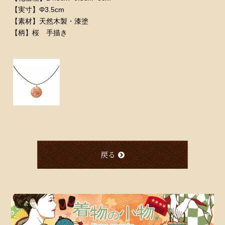
【実寸】Φ3.5cm
【素材】天然木製・漆塗
【柄】桜 手描き
戻る