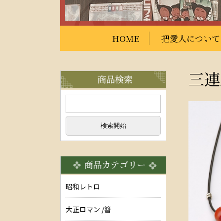
HOME
把愛人について
三連
昭和レトロ
大正ロマン /簪