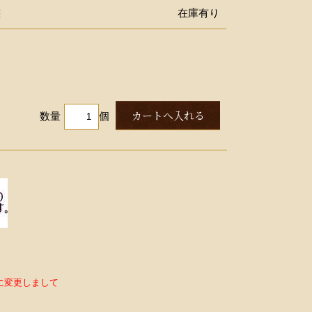
態
在庫有り
数量
個
に変更しまして