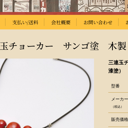
支払い/送料
会社概要
お問い合わせ
玉チョーカー サンゴ塗 木製
三連玉
漆塗）
型番
メーカ
（税込）
販売価