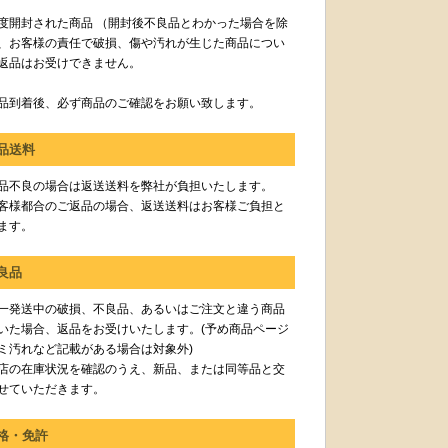
度開封された商品 （開封後不良品とわかった場合を除
、お客様の責任で破損、傷や汚れが生じた商品につい
返品はお受けできません。
品到着後、必ず商品のご確認をお願い致します。
品送料
品不良の場合は返送送料を弊社が負担いたします。
客様都合のご返品の場合、返送送料はお客様ご負担と
ます。
良品
一発送中の破損、不良品、あるいはご注文と違う商品
いた場合、返品をお受けいたします。(予め商品ページ
ミ汚れなど記載がある場合は対象外)
店の在庫状況を確認のうえ、新品、または同等品と交
せていただきます。
格・免許