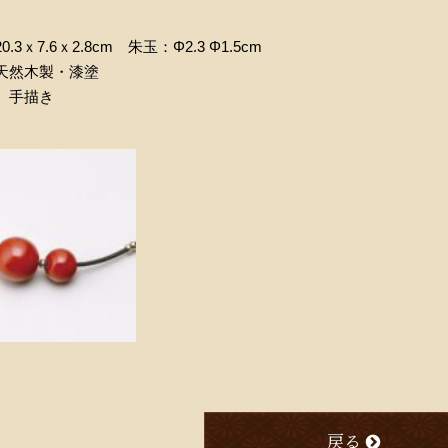
.3ｘ7.6ｘ2.8cm 朱玉：Φ2.3 Φ1.5cm
天然木製・漆塗
 手描き
戻る