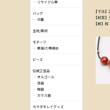
リサイクル帯
【寸法】20
バッグ
【材質】
巾着
【柄】桜
生地/素材
モチーフ
帯揚げ/帯締め
ビーズ
伝統工芸品
オルゴール
漆器
陶器
ガラス器
カラダキレイグッズ