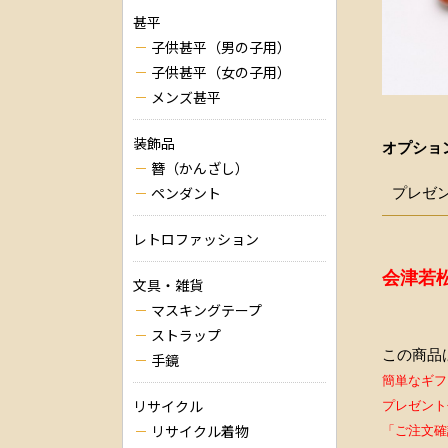
甚平
子供甚平（男の子用）
子供甚平（女の子用）
メンズ甚平
装飾品
オプショ
簪（かんざし）
ペンダント
プレゼ
レトロファッション
会津若
文具・雑貨
マスキングテープ
ストラップ
この商品
手鏡
簡単なギフ
リサイクル
プレゼント
リサイクル着物
「ご注文確