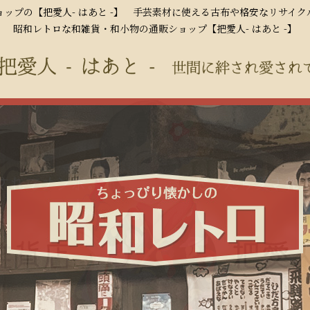
ップの【把愛人- はあと -】 手芸素材に使える古布や格安なリサイ
昭和レトロな和雑貨・和小物の通販ショップ【把愛人- はあと -】