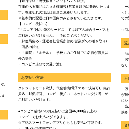
【銀行振込・郵便振替・ネットバンク決済】
在庫のある商品はご入金確認後3営業日以内に発送いたしま
・一
す。在庫切れの場合は別途ご連絡いたします。
く）
※基本的に配送は日本国内のみとさせていただきます。
ての
【コンビニ後払い】
*「スコア後払い決済サービス」では以下の場合サービスを
※商
ご利用いただけません。 予めご了承ください。
・郵便局留め・運送会社営業所留め(営業所での引き取り)
返
・商品の転送
・「病院」「ホテル」「学校」のご住所でご名義が職員以
・商
外の場合
・お
・コンビニ店頭での受け渡し
なり
お支払い方法
不
いた
クレジットカード決済、代金引換(電子マネー決済可)、銀行
・万
振込、郵便振替、コンビニ後払い、ネットバンク決済、が
が届
しま
ご利用いただけます。
にシ
・当
●コンビニ後払いのお支払いは全国46,000店以上の
換さ
コンビニでお支払いができます。
※下記スマートフォンアプリからもお支払い可能です。
資
・LINEPay請求書支払い