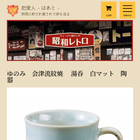
cart
menu
ゆのみ 会津流紋焼 湯呑 白マット 陶
器