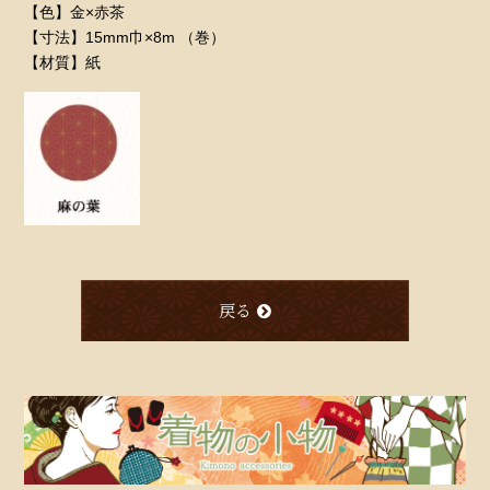
【色】金×赤茶
【寸法】15mm巾×8m （巻）
【材質】紙
戻る