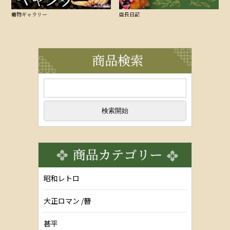
着物ギャラリー
店長日記
昭和レトロ
大正ロマン /簪
甚平