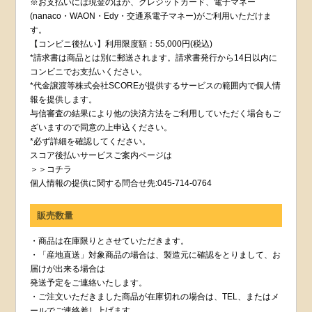
※お支払いには現金のほか、クレジットカード、電子マネー
(nanaco・WAON・Edy・交通系電子マネー)がご利用いただけま
す。
【コンビニ後払い】利用限度額：55,000円(税込)
*請求書は商品とは別に郵送されます。請求書発行から14日以内に
コンビニでお支払いください。
*代金譲渡等株式会社SCOREが提供するサービスの範囲内で個人情
報を提供します。
与信審査の結果により他の決済方法をご利用していただく場合もご
ざいますので同意の上申込ください。
*必ず詳細を確認してください。
スコア後払いサービスご案内ページは
＞＞コチラ
個人情報の提供に関する問合せ先:045-714-0764
販売数量
・商品は在庫限りとさせていただきます。
・「産地直送」対象商品の場合は、製造元に確認をとりまして、お
届けが出来る場合は
発送予定をご連絡いたします。
・ご注文いただきました商品が在庫切れの場合は、TEL、またはメ
ールでご連絡差し上げます。