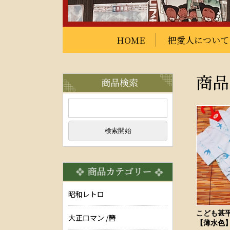
HOME
把愛人について
商品
昭和レトロ
こども甚
大正ロマン /簪
【薄水色】