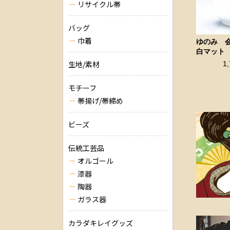
リサイクル帯
バッグ
巾着
ゆのみ 
白マット
生地/素材
1
モチーフ
帯揚げ/帯締め
ビーズ
伝統工芸品
オルゴール
漆器
陶器
ガラス器
カラダキレイグッズ