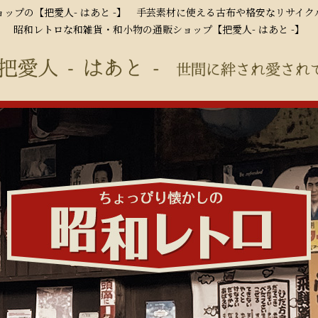
ップの【把愛人- はあと -】 手芸素材に使える古布や格安なリサイ
昭和レトロな和雑貨・和小物の通販ショップ【把愛人- はあと -】