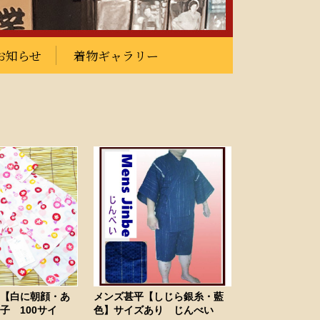
お知らせ
着物ギャラリー
 【白に朝顔・あ
メンズ甚平【しじら銀糸・藍
子 100サイ
色】サイズあり じんべい