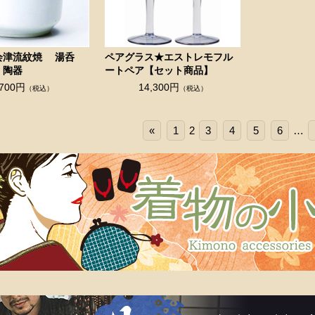
会津流紋焼 湯呑
ペアグラス★エストレモフル
 陶器
ートペア【セット商品】
,700円
14,300円
（税込）
（税込）
«
1
2
3
4
5
6
…