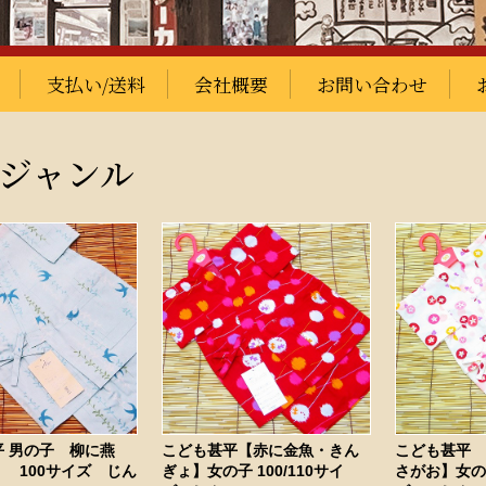
支払い/送料
会社概要
お問い合わせ
ジャンル
平 男の子 柳に燕
こども甚平【赤に金魚・きん
こども甚平
 100サイズ じん
ぎょ】女の子 100/110サイ
さがお】女の