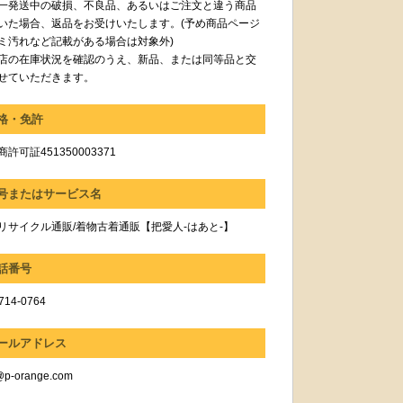
一発送中の破損、不良品、あるいはご注文と違う商品
いた場合、返品をお受けいたします。(予め商品ページ
ミ汚れなど記載がある場合は対象外)
店の在庫状況を確認のうえ、新品、または同等品と交
せていただきます。
格・免許
許可証451350003371
号またはサービス名
リサイクル通販/着物古着通販【把愛人-はあと-】
話番号
714-0764
ールアドレス
@p-orange.com