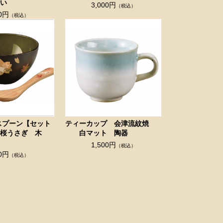
い
3,000円
（税込）
00円
（税込）
スプーン【セット
ティーカップ 会津流紋焼
 桜うさぎ 木
白マット 陶器
1,500円
（税込）
00円
（税込）