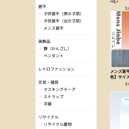
べい
甚平
3
子供甚平（男の子用）
子供甚平（女の子用）
メンズ甚平
装飾品
簪（かんざし）
ペンダント
レトロファッション
メンズ甚
色】サイ
文具・雑貨
3
マスキングテープ
ストラップ
手鏡
リサイクル
リサイクル着物