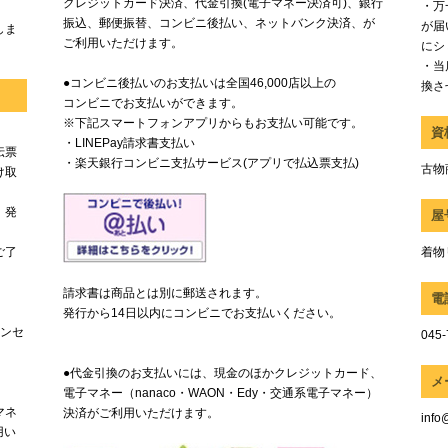
クレジットカード決済、代金引換(電子マネー決済可)、銀行
・万
振込、郵便振替、コンビニ後払い、ネットバンク決済、が
が届
しま
ご利用いただけます。
にシ
・当
●コンビニ後払いのお支払いは全国46,000店以上の
換さ
コンビニでお支払いができます。
※下記スマートフォンアプリからもお支払い可能です。
資
・LINEPay請求書支払い
伝票
・楽天銀行コンビニ支払サービス(アプリで払込票支払)
古物商
け取
、発
屋
ご了
着物
請求書は商品とは別に郵送されます。
電
発行から14日以内にコンビニでお支払いください。
ャンセ
045-
●代金引換のお支払いには、現金のほかクレジットカード、
メ
電子マネー（nanaco・WAON・Edy・交通系電子マネー）
マネ
決済がご利用いただけます。
info
用い