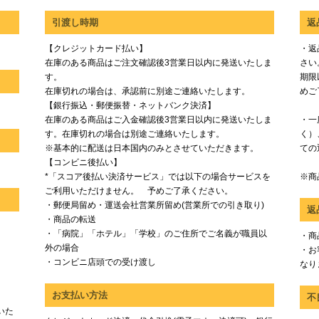
引渡し時期
返
【クレジットカード払い】
・返
在庫のある商品はご注文確認後3営業日以内に発送いたしま
さい
す。
期限
在庫切れの場合は、承認前に別途ご連絡いたします。
めご
【銀行振込・郵便振替・ネットバンク決済】
在庫のある商品はご入金確認後3営業日以内に発送いたしま
・一
す。在庫切れの場合は別途ご連絡いたします。
く）
※基本的に配送は日本国内のみとさせていただきます。
ての
【コンビニ後払い】
*「スコア後払い決済サービス」では以下の場合サービスを
※商
ご利用いただけません。 予めご了承ください。
・郵便局留め・運送会社営業所留め(営業所での引き取り)
返
・商品の転送
・「病院」「ホテル」「学校」のご住所でご名義が職員以
・商
外の場合
・お
・コンビニ店頭での受け渡し
なり
お支払い方法
不
いた