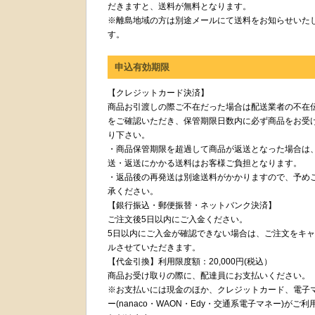
だきますと、送料が無料となります。
※離島地域の方は別途メールにて送料をお知らせいた
す。
申込有効期限
【クレジットカード決済】
商品お引渡しの際ご不在だった場合は配送業者の不在
をご確認いただき、保管期限日数内に必ず商品をお受
り下さい。
・商品保管期限を超過して商品が返送となった場合は
送・返送にかかる送料はお客様ご負担となります。
・返品後の再発送は別途送料がかかりますので、予め
承ください。
【銀行振込・郵便振替・ネットバンク決済】
ご注文後5日以内にご入金ください。
5日以内にご入金が確認できない場合は、ご注文をキ
ルさせていただきます。
【代金引換】利用限度額：20,000円(税込）
商品お受け取りの際に、配達員にお支払いください。
※お支払いには現金のほか、クレジットカード、電子
ー(nanaco・WAON・Edy・交通系電子マネー)がご利