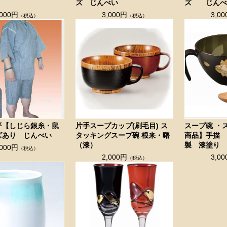
ズ じんべい
ズ じんべ
,000円
3,000円
3,0
（税込）
（税込）
平【しじら銀糸・鼠
片手スープカップ(刷毛目) ス
スープ碗 ・
ズあり じんべい
タッキングスープ碗 根来・曙
商品】手描
（漆）
製 漆塗り
,000円
（税込）
2,000円
3,0
（税込）