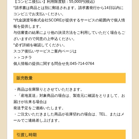
【コンビニ後払い】利用限度額：55,000円(税込)
*請求書は商品とは別に郵送されます。請求書発行から14日以内に
コンビニでお支払いください。
*代金譲渡等株式会社SCOREが提供するサービスの範囲内で個人情
報を提供します。
与信審査の結果により他の決済方法をご利用していただく場合もご
ざいますので同意の上申込ください。
*必ず詳細を確認してください。
スコア後払いサービスご案内ページは
＞＞コチラ
個人情報の提供に関する問合せ先:045-714-0764
販売数量
・商品は在庫限りとさせていただきます。
・「産地直送」対象商品の場合は、製造元に確認をとりまして、お
届けが出来る場合は
発送予定をご連絡いたします。
・ご注文いただきました商品が在庫切れの場合は、TEL、またはメ
ールでご連絡差し上げます。
引渡し時期