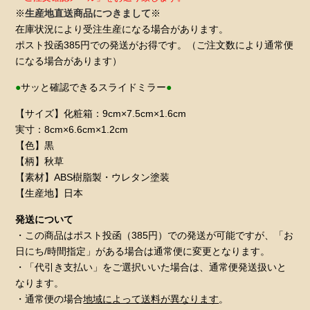
※
生産地直送商品につきまして
※
在庫状況により受注生産になる場合があります。
ポスト投函385円での発送がお得です。（ご注文数により通常便
になる場合があります）
●
サッと確認できるスライドミラー
●
【サイズ】化粧箱：9cm×7.5cm×1.6cm
実寸：8cm×6.6cm×1.2cm
【色】黒
【柄】秋草
【素材】ABS樹脂製・ウレタン塗装
【生産地】日本
発送について
・この商品はポスト投函（385円）での発送が可能ですが、「お
日にち/時間指定」がある場合は通常便に変更となります。
・「代引き支払い」をご選択いいた場合は、通常便発送扱いと
なります。
・通常便の場合
地域によって送料が異なります
。