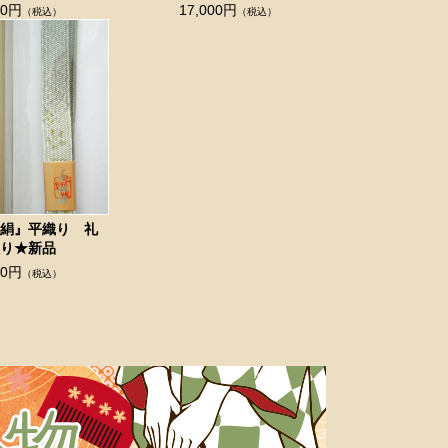
00円
17,000円
（税込）
（税込）
正絹』平織り 礼
入り★新品
00円
（税込）