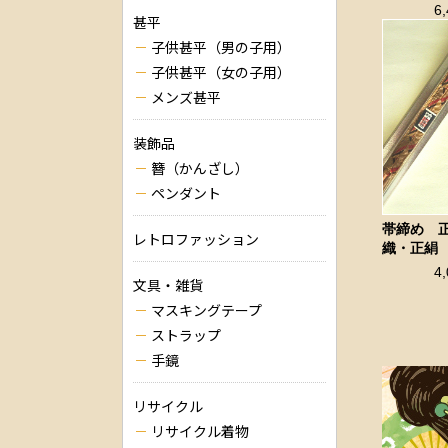
6
甚平
子供甚平（男の子用）
子供甚平（女の子用）
メンズ甚平
装飾品
簪（かんざし）
ペンダント
帯締め 
レトロファッション
織・正絹
4
文具・雑貨
マスキングテープ
ストラップ
手鏡
リサイクル
リサイクル着物