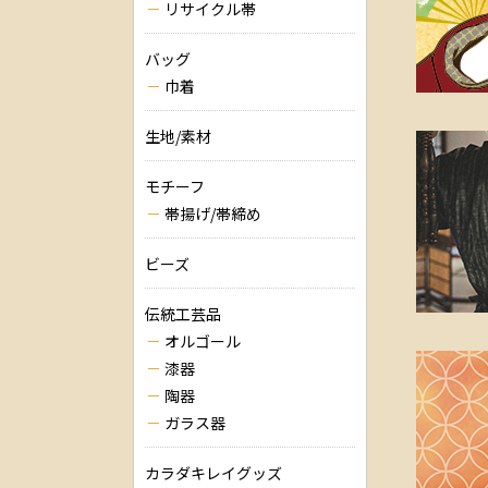
リサイクル帯
バッグ
巾着
生地/素材
モチーフ
帯揚げ/帯締め
ビーズ
伝統工芸品
オルゴール
漆器
陶器
ガラス器
カラダキレイグッズ