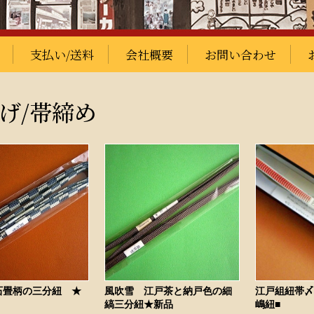
支払い/送料
会社概要
お問い合わせ
げ/帯締め
石畳柄の三分紐 ★
風吹雪 江戸茶と納戸色の細
江戸組紐帯〆
縞三分紐★新品
嶋紐■