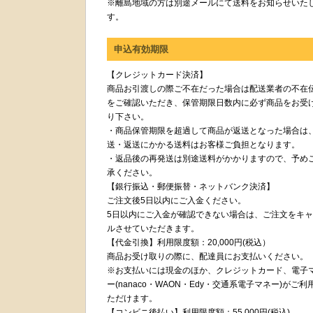
※離島地域の方は別途メールにて送料をお知らせいた
す。
申込有効期限
【クレジットカード決済】
商品お引渡しの際ご不在だった場合は配送業者の不在
をご確認いただき、保管期限日数内に必ず商品をお受
り下さい。
・商品保管期限を超過して商品が返送となった場合は
送・返送にかかる送料はお客様ご負担となります。
・返品後の再発送は別途送料がかかりますので、予め
承ください。
【銀行振込・郵便振替・ネットバンク決済】
ご注文後5日以内にご入金ください。
5日以内にご入金が確認できない場合は、ご注文をキ
ルさせていただきます。
【代金引換】利用限度額：20,000円(税込）
商品お受け取りの際に、配達員にお支払いください。
※お支払いには現金のほか、クレジットカード、電子
ー(nanaco・WAON・Edy・交通系電子マネー)がご利
ただけます。
【コンビニ後払い】利用限度額：55,000円(税込)