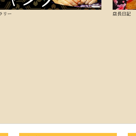
ラリー
店長日記