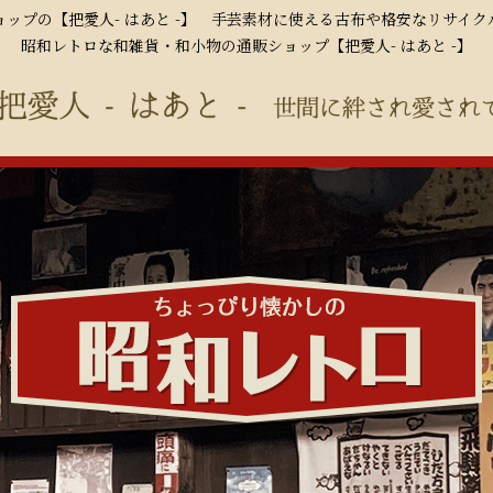
ップの【把愛人- はあと -】 手芸素材に使える古布や格安なリサイ
昭和レトロな和雑貨・和小物の通販ショップ【把愛人- はあと -】