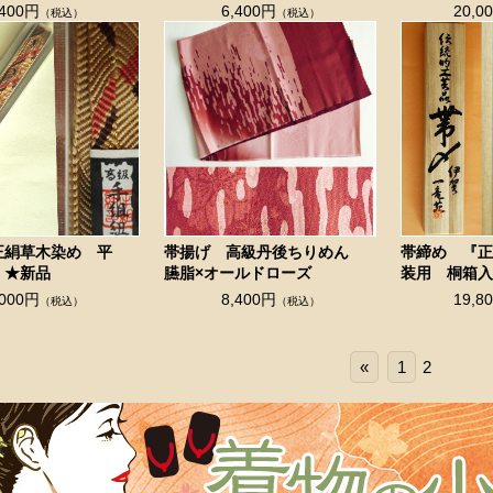
,400円
6,400円
20,0
（税込）
（税込）
正絹草木染め 平
帯揚げ 高級丹後ちりめん
帯締め 『
 ★新品
臙脂×オールドローズ
装用 桐箱
,000円
8,400円
19,8
（税込）
（税込）
«
1
2