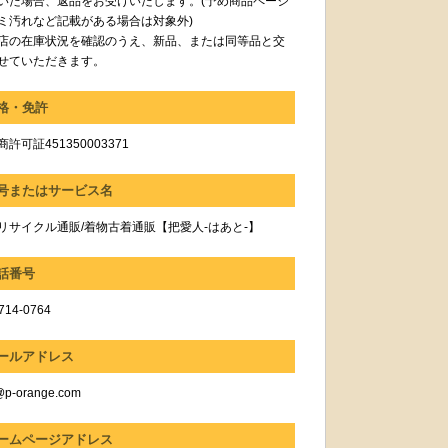
いた場合、返品をお受けいたします。(予め商品ページ
ミ汚れなど記載がある場合は対象外)
店の在庫状況を確認のうえ、新品、または同等品と交
せていただきます。
格・免許
許可証451350003371
号またはサービス名
リサイクル通販/着物古着通販【把愛人-はあと-】
話番号
714-0764
ールアドレス
@p-orange.com
ームページアドレス