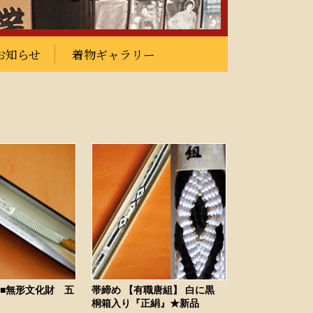
お知らせ
着物ギャラリー
■無形文化財 五
帯締め 【有職唐組】 白に黒
桐箱入り『正絹』★新品