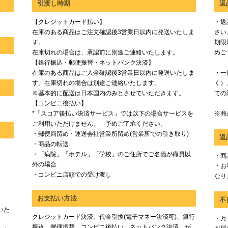
引渡し時期
返
【クレジットカード払い】
・返
在庫のある商品はご注文確認後3営業日以内に発送いたしま
さい
す。
期限
在庫切れの場合は、承認前に別途ご連絡いたします。
めご
【銀行振込・郵便振替・ネットバンク決済】
在庫のある商品はご入金確認後3営業日以内に発送いたしま
・一
す。在庫切れの場合は別途ご連絡いたします。
く）
※基本的に配送は日本国内のみとさせていただきます。
ての
【コンビニ後払い】
*「スコア後払い決済サービス」では以下の場合サービスを
※商
ご利用いただけません。 予めご了承ください。
・郵便局留め・運送会社営業所留め(営業所での引き取り)
返
・商品の転送
・「病院」「ホテル」「学校」のご住所でご名義が職員以
・商
外の場合
・お
・コンビニ店頭での受け渡し
なり
お支払い方法
不
いた
クレジットカード決済、代金引換(電子マネー決済可)、銀行
・万
振込、郵便振替、コンビニ後払い、ネットバンク決済、が