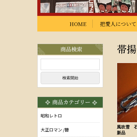
HOME
把愛人について
帯揚
昭和レトロ
風吹雪 
大正ロマン /簪
新品