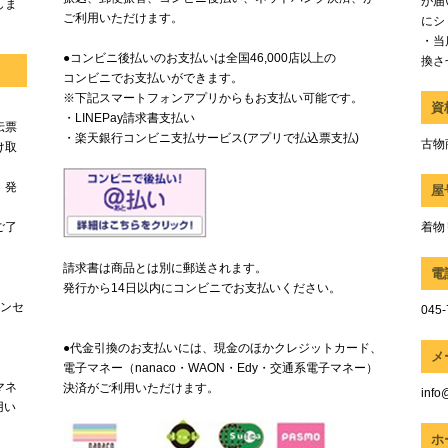
が届
しま
ご利用いただけます。
にシ
・当
●コンビニ後払いのお支払いは全国46,000店以上の
換さ
コンビニでお支払いができます。
※下記スマートフォンアプリからもお支払い可能です。
資
・LINEPay請求書支払い
伝票
・楽天銀行コンビニ支払サービス(アプリで払込票支払)
古物商
け取
、発
屋
ご了
着物
請求書は商品とは別に郵送されます。
電
発行から14日以内にコンビニでお支払いください。
ャンセ
045-
●代金引換のお支払いには、現金のほかクレジットカード、
メ
電子マネー（nanaco・WAON・Edy・交通系電子マネー）
マネ
決済がご利用いただけます。
info
用い
ホ