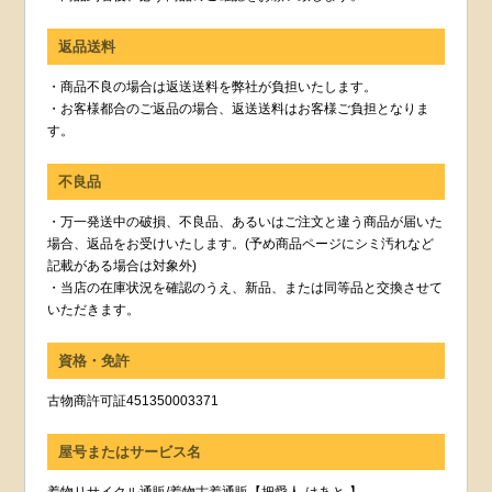
返品送料
・商品不良の場合は返送送料を弊社が負担いたします。
・お客様都合のご返品の場合、返送送料はお客様ご負担となりま
す。
不良品
・万一発送中の破損、不良品、あるいはご注文と違う商品が届いた
場合、返品をお受けいたします。(予め商品ページにシミ汚れなど
記載がある場合は対象外)
・当店の在庫状況を確認のうえ、新品、または同等品と交換させて
いただきます。
資格・免許
古物商許可証451350003371
屋号またはサービス名
着物リサイクル通販/着物古着通販【把愛人-はあと-】