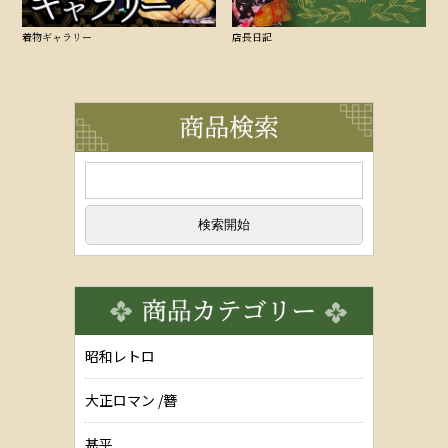
着物ギャラリー
店長日記
昭和レトロ
大正ロマン /簪
甚平