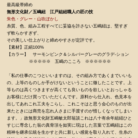
最高級帯締め
無形文化財／五嶋紐 江戸組紐職人の匠の技
朱色・グレー・山吹ぼかし
糸質、色、組み工程すべてに妥協を許さない五嶋紐は、堅すぎ
ず軟らかすぎず、
その美しい仕上がりと締めやすさが定評です。
【素材】正絹100%
【カラー】 サーモンピンク＆シルバーグレーのグラデ-ション
※※※※※ 五嶋のこころ ※※※※※※
「私の仕事のこつといいますのは、その組み方であくまでいいも
の、上等のものしか手がけないということに徹したことです。上
等ものは高くつきますが高くても良いものを欲しいとおっしゃる
お客様にだけ買っていただくんです。原料から仕入れ、色見本を
出してあれこれ工夫をこらし、これこそはと思う会心のものが出
来たときには商売を忘れ人さまに手渡すのが惜しくなってしまい
ます。」故無形文化財五嶋敏太郎翁談これは八十有余年組紐ひと
すじに専念した翁の真骨頂を如実に現はした言葉で五嶋紐はこの
精神を継承伝統を生かすと共に新しい感覚を取り入れて、生糸の