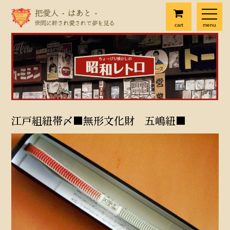
cart
menu
江戸組紐帯〆■無形文化財 五嶋紐■