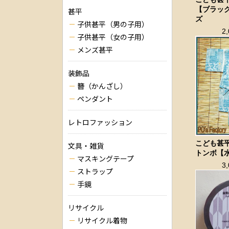
【ブラック
甚平
ズ
子供甚平（男の子用）
2
子供甚平（女の子用）
メンズ甚平
装飾品
簪（かんざし）
ペンダント
レトロファッション
こども甚
文具・雑貨
トンボ【水
マスキングテープ
3
ストラップ
手鏡
リサイクル
リサイクル着物