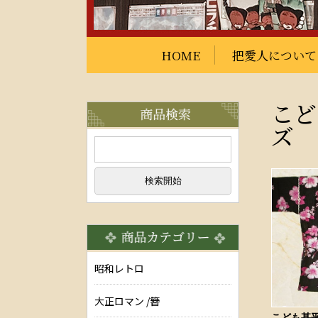
HOME
把愛人について
こど
ズ
昭和レトロ
大正ロマン /簪
こども甚