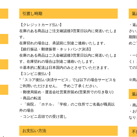
引渡し時期
返
【クレジットカード払い】
・返
在庫のある商品はご注文確認後3営業日以内に発送いたしま
さい
す。
期限
在庫切れの場合は、承認前に別途ご連絡いたします。
めご
【銀行振込・郵便振替・ネットバンク決済】
在庫のある商品はご入金確認後3営業日以内に発送いたしま
・一
す。在庫切れの場合は別途ご連絡いたします。
く）
※基本的に配送は日本国内のみとさせていただきます。
ての
【コンビニ後払い】
*「スコア後払い決済サービス」では以下の場合サービスを
※商
ご利用いただけません。 予めご了承ください。
・郵便局留め・運送会社営業所留め(営業所での引き取り)
返
・商品の転送
・「病院」「ホテル」「学校」のご住所でご名義が職員以
・商
外の場合
・お
・コンビニ店頭での受け渡し
なり
お支払い方法
不