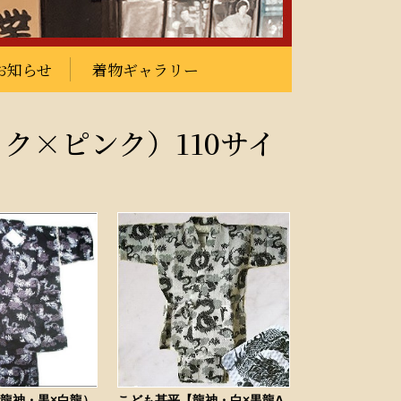
お知らせ
着物ギャラリー
ク×ピンク）110サイ
龍神・黒×白龍）
こども甚平【龍神・白×黒龍A