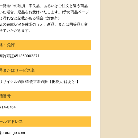
一発送中の破損、不良品、あるいはご注文と違う商品
いた場合、返品をお受けいたします。(予め商品ページ
ミ汚れなど記載がある場合は対象外)
店の在庫状況を確認のうえ、新品、または同等品と交
せていただきます。
格・免許
許可証451350003371
号またはサービス名
リサイクル通販/着物古着通販【把愛人-はあと-】
話番号
714-0764
ールアドレス
@p-orange.com