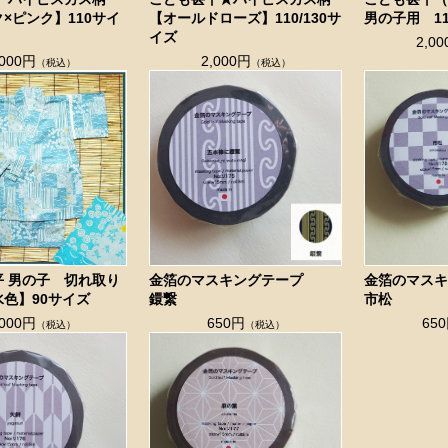
×ピンク】110サイ
【オールドローズ】110/130サ
男の子用 1
イズ
2,0
,000円
2,000円
（税込）
（税込）
平 男の子 切れ取り
金箔のマスキングテープ
金箔のマス
色】90サイズ
鐶繋
市松
,000円
650円
65
（税込）
（税込）