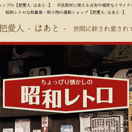
ップの【把愛人- はあと -】 手芸素材に使える古布や格安なリサイ
昭和レトロな和雑貨・和小物の通販ショップ【把愛人- はあと -】