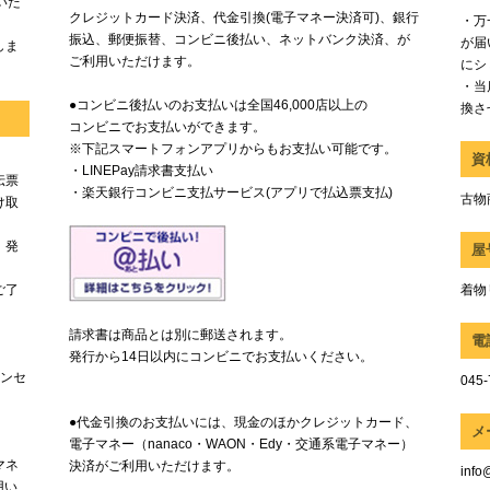
いた
クレジットカード決済、代金引換(電子マネー決済可)、銀行
・万
振込、郵便振替、コンビニ後払い、ネットバンク決済、が
が届
しま
ご利用いただけます。
にシ
・当
●コンビニ後払いのお支払いは全国46,000店以上の
換さ
コンビニでお支払いができます。
※下記スマートフォンアプリからもお支払い可能です。
資
・LINEPay請求書支払い
伝票
・楽天銀行コンビニ支払サービス(アプリで払込票支払)
古物商
け取
、発
屋
ご了
着物
請求書は商品とは別に郵送されます。
電
発行から14日以内にコンビニでお支払いください。
ャンセ
045-
●代金引換のお支払いには、現金のほかクレジットカード、
メ
電子マネー（nanaco・WAON・Edy・交通系電子マネー）
マネ
決済がご利用いただけます。
info
用い