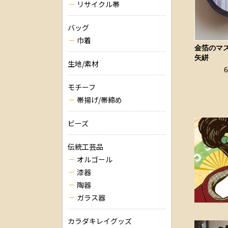
リサイクル帯
バッグ
巾着
金箔の
矢絣
生地/素材
モチーフ
帯揚げ/帯締め
ビーズ
伝統工芸品
オルゴール
漆器
陶器
ガラス器
カラダキレイグッズ