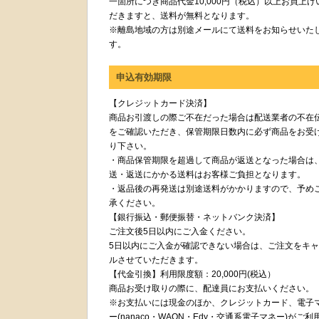
一箇所につき商品代金10,000円（税込）以上お買上げ
だきますと、送料が無料となります。
※離島地域の方は別途メールにて送料をお知らせいた
す。
申込有効期限
【クレジットカード決済】
商品お引渡しの際ご不在だった場合は配送業者の不在
をご確認いただき、保管期限日数内に必ず商品をお受
り下さい。
・商品保管期限を超過して商品が返送となった場合は
送・返送にかかる送料はお客様ご負担となります。
・返品後の再発送は別途送料がかかりますので、予め
承ください。
【銀行振込・郵便振替・ネットバンク決済】
ご注文後5日以内にご入金ください。
5日以内にご入金が確認できない場合は、ご注文をキ
ルさせていただきます。
【代金引換】利用限度額：20,000円(税込）
商品お受け取りの際に、配達員にお支払いください。
※お支払いには現金のほか、クレジットカード、電子
ー(nanaco・WAON・Edy・交通系電子マネー)がご利