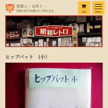
cart
menu
ヒップパット (小）