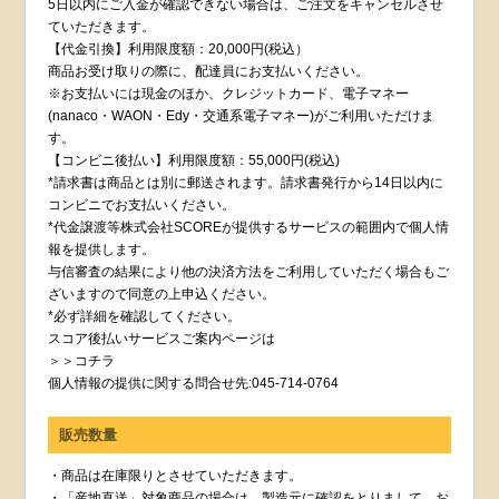
5日以内にご入金が確認できない場合は、ご注文をキャンセルさせ
ていただきます。
【代金引換】利用限度額：20,000円(税込）
商品お受け取りの際に、配達員にお支払いください。
※お支払いには現金のほか、クレジットカード、電子マネー
(nanaco・WAON・Edy・交通系電子マネー)がご利用いただけま
す。
【コンビニ後払い】利用限度額：55,000円(税込)
*請求書は商品とは別に郵送されます。請求書発行から14日以内に
コンビニでお支払いください。
*代金譲渡等株式会社SCOREが提供するサービスの範囲内で個人情
報を提供します。
与信審査の結果により他の決済方法をご利用していただく場合もご
ざいますので同意の上申込ください。
*必ず詳細を確認してください。
スコア後払いサービスご案内ページは
＞＞コチラ
個人情報の提供に関する問合せ先:045-714-0764
販売数量
・商品は在庫限りとさせていただきます。
・「産地直送」対象商品の場合は、製造元に確認をとりまして、お