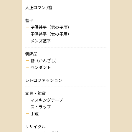
大正ロマン /簪
甚平
子供甚平（男の子用）
子供甚平（女の子用）
メンズ甚平
装飾品
簪（かんざし）
ペンダント
レトロファッション
文具・雑貨
マスキングテープ
ストラップ
手鏡
リサイクル