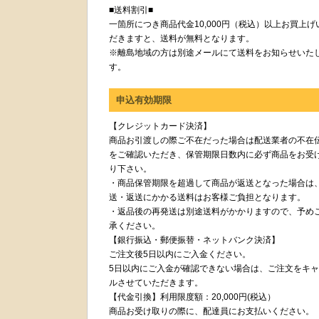
■送料割引■
一箇所につき商品代金10,000円（税込）以上お買上げ
だきますと、送料が無料となります。
※離島地域の方は別途メールにて送料をお知らせいた
す。
申込有効期限
【クレジットカード決済】
商品お引渡しの際ご不在だった場合は配送業者の不在
をご確認いただき、保管期限日数内に必ず商品をお受
り下さい。
・商品保管期限を超過して商品が返送となった場合は
送・返送にかかる送料はお客様ご負担となります。
・返品後の再発送は別途送料がかかりますので、予め
承ください。
【銀行振込・郵便振替・ネットバンク決済】
ご注文後5日以内にご入金ください。
5日以内にご入金が確認できない場合は、ご注文をキ
ルさせていただきます。
【代金引換】利用限度額：20,000円(税込）
商品お受け取りの際に、配達員にお支払いください。