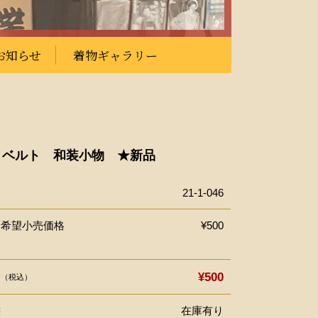
お知らせ
着物ギャラリー
トベルト 和装小物 ★新品
21-1-046
ー希望小売価格
¥500
格
¥500
（税込）
態
在庫有り