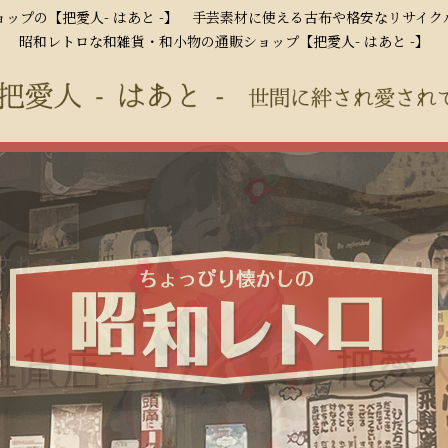
ップの【把愛人- はあと -】 手芸素材に使える古布や格安なリサイ
昭和レトロな和雑貨・和小物の通販ショップ【把愛人- はあと -】