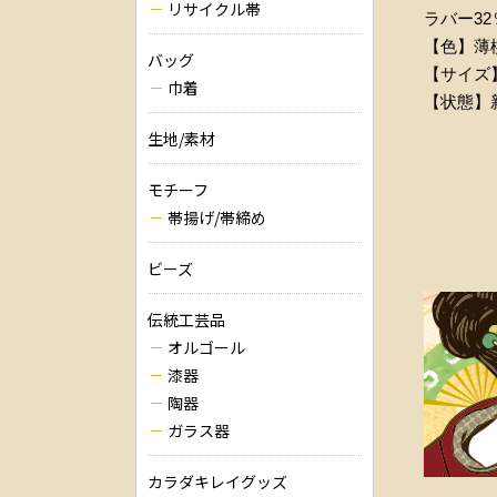
リサイクル帯
ラバー32
【色】薄
バッグ
【サイズ
巾着
【状態】
生地/素材
モチーフ
帯揚げ/帯締め
ビーズ
伝統工芸品
オルゴール
漆器
陶器
ガラス器
カラダキレイグッズ