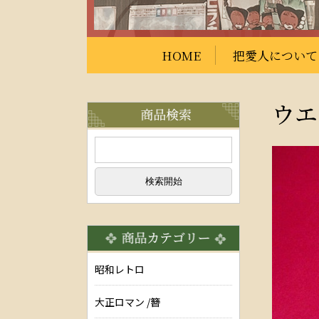
HOME
把愛人について
ウエ
昭和レトロ
大正ロマン /簪