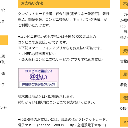
お支払い方法
不
いた
クレジットカード決済、代金引換(電子マネー決済可)、銀行
・万
振込、郵便振替、コンビニ後払い、ネットバンク決済、が
が届
しま
ご利用いただけます。
にシ
・当
●コンビニ後払いのお支払いは全国46,000店以上の
換さ
コンビニでお支払いができます。
※下記スマートフォンアプリからもお支払い可能です。
資
・LINEPay請求書支払い
伝票
・楽天銀行コンビニ支払サービス(アプリで払込票支払)
古物商
け取
、発
屋
ご了
着物
請求書は商品とは別に郵送されます。
電
発行から14日以内にコンビニでお支払いください。
ャンセ
045-
●代金引換のお支払いには、現金のほかクレジットカード、
メ
電子マネー（nanaco・WAON・Edy・交通系電子マネー）