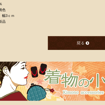
％
桃色
】幅3ｃｍ
新品
戻る