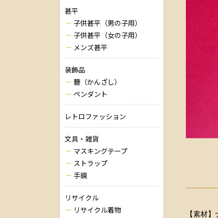
甚平
子供甚平（男の子用）
子供甚平（女の子用）
メンズ甚平
装飾品
簪（かんざし）
ペンダント
レトロファッション
文具・雑貨
マスキングテープ
ストラップ
手鏡
リサイクル
リサイクル着物
【素材】