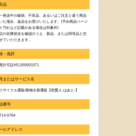
良品
一発送中の破損、不良品、あるいはご注文と違う商品
いた場合、返品をお受けいたします。(予め商品ページ
ミ汚れなど記載がある場合は対象外)
店の在庫状況を確認のうえ、新品、または同等品と交
せていただきます。
格・免許
許可証451350003371
号またはサービス名
リサイクル通販/着物古着通販【把愛人-はあと-】
話番号
714-0764
ールアドレス