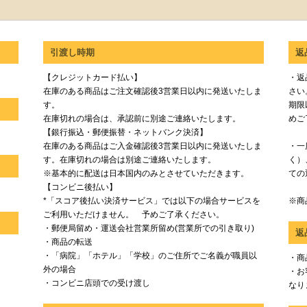
引渡し時期
返
【クレジットカード払い】
・返
在庫のある商品はご注文確認後3営業日以内に発送いたしま
さい
す。
期限
在庫切れの場合は、承認前に別途ご連絡いたします。
めご
【銀行振込・郵便振替・ネットバンク決済】
在庫のある商品はご入金確認後3営業日以内に発送いたしま
・一
す。在庫切れの場合は別途ご連絡いたします。
く）
※基本的に配送は日本国内のみとさせていただきます。
ての
【コンビニ後払い】
*「スコア後払い決済サービス」では以下の場合サービスを
※商
ご利用いただけません。 予めご了承ください。
・郵便局留め・運送会社営業所留め(営業所での引き取り)
返
・商品の転送
・「病院」「ホテル」「学校」のご住所でご名義が職員以
・商
外の場合
・お
・コンビニ店頭での受け渡し
なり