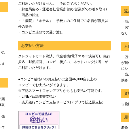
ご利用いただけません。 予めご了承ください。
・郵便局留め・運送会社営業所留め(営業所での引き取り)
返
・商品の転送
・「病院」「ホテル」「学校」のご住所でご名義が職員以
・商
外の場合
・お
・コンビニ店頭での受け渡し
なり
お支払い方法
不
いた
クレジットカード決済、代金引換(電子マネー決済可)、銀行
・万
振込、郵便振替、コンビニ後払い、ネットバンク決済、が
が届
しま
ご利用いただけます。
にシ
・当
●コンビニ後払いのお支払いは全国46,000店以上の
換さ
コンビニでお支払いができます。
※下記スマートフォンアプリからもお支払い可能です。
資
・LINEPay請求書支払い
伝票
・楽天銀行コンビニ支払サービス(アプリで払込票支払)
古物商
け取
、発
屋
ご了
着物