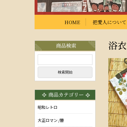
HOME
把愛人について
浴衣
昭和レトロ
大正ロマン /簪