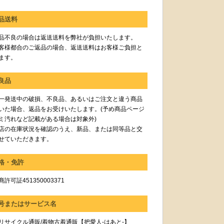
品送料
品不良の場合は返送送料を弊社が負担いたします。
客様都合のご返品の場合、返送送料はお客様ご負担と
ます。
良品
一発送中の破損、不良品、あるいはご注文と違う商品
いた場合、返品をお受けいたします。(予め商品ページ
ミ汚れなど記載がある場合は対象外)
店の在庫状況を確認のうえ、新品、または同等品と交
せていただきます。
格・免許
許可証451350003371
号またはサービス名
リサイクル通販/着物古着通販【把愛人-はあと-】