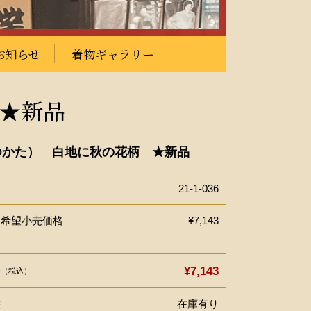
お知らせ
着物ギャラリー
★新品
ゆかた） 白地に秋の花柄 ★新品
21-1-036
ー希望小売価格
¥7,143
格
¥7,143
（税込）
態
在庫有り