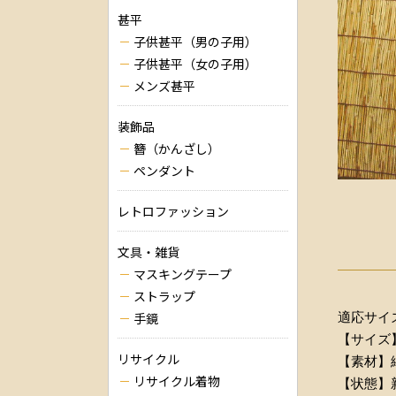
甚平
子供甚平（男の子用）
子供甚平（女の子用）
メンズ甚平
装飾品
簪（かんざし）
ペンダント
レトロファッション
文具・雑貨
マスキングテープ
ストラップ
適応サイズ
手鏡
【サイズ】
リサイクル
【素材】綿
リサイクル着物
【状態】