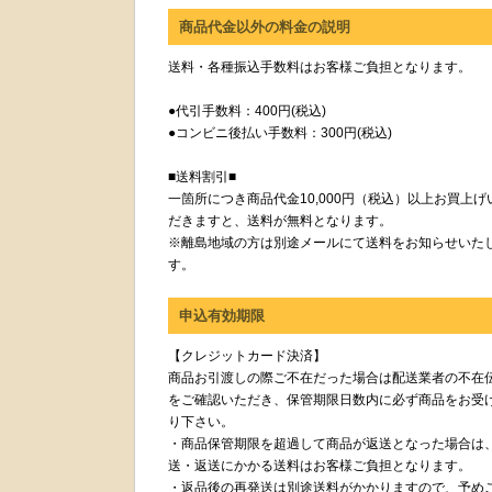
商品代金以外の料金の説明
送料・各種振込手数料はお客様ご負担となります。
●代引手数料：400円(税込)
●コンビニ後払い手数料：300円(税込)
■送料割引■
一箇所につき商品代金10,000円（税込）以上お買上げ
だきますと、送料が無料となります。
※離島地域の方は別途メールにて送料をお知らせいた
す。
申込有効期限
【クレジットカード決済】
商品お引渡しの際ご不在だった場合は配送業者の不在
をご確認いただき、保管期限日数内に必ず商品をお受
り下さい。
・商品保管期限を超過して商品が返送となった場合は
送・返送にかかる送料はお客様ご負担となります。
・返品後の再発送は別途送料がかかりますので、予め