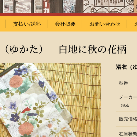
支払い/送料
会社概要
お問い合わせ
（ゆかた） 白地に秋の花柄 
浴衣（
型番
メーカ
（税込）
販売価
在庫状