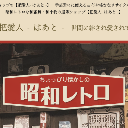
ップの【把愛人- はあと -】 手芸素材に使える古布や格安なリサイ
昭和レトロな和雑貨・和小物の通販ショップ【把愛人- はあと -】