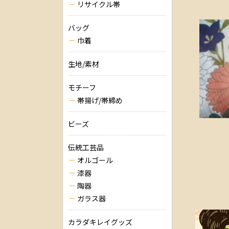
リサイクル帯
バッグ
巾着
生地/素材
モチーフ
帯揚げ/帯締め
ビーズ
伝統工芸品
オルゴール
漆器
陶器
ガラス器
カラダキレイグッズ