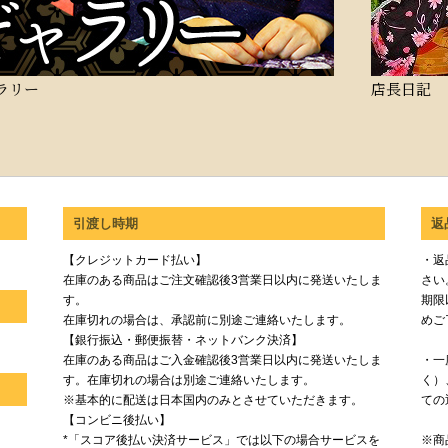
ラリー
店長日記
引渡し時期
返
【クレジットカード払い】
・返
在庫のある商品はご注文確認後3営業日以内に発送いたしま
さい
す。
期限
在庫切れの場合は、承認前に別途ご連絡いたします。
めご
【銀行振込・郵便振替・ネットバンク決済】
在庫のある商品はご入金確認後3営業日以内に発送いたしま
・一
す。在庫切れの場合は別途ご連絡いたします。
く）
※基本的に配送は日本国内のみとさせていただきます。
ての
【コンビニ後払い】
*「スコア後払い決済サービス」では以下の場合サービスを
※商