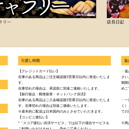
ラリー
店長日記
引渡し時期
返
【クレジットカード払い】
・返
在庫のある商品はご注文確認後3営業日以内に発送いたしま
さい
す。
期限
在庫切れの場合は、承認前に別途ご連絡いたします。
めご
【銀行振込・郵便振替・ネットバンク決済】
在庫のある商品はご入金確認後3営業日以内に発送いたしま
・一
す。在庫切れの場合は別途ご連絡いたします。
く）
※基本的に配送は日本国内のみとさせていただきます。
ての
【コンビニ後払い】
*「スコア後払い決済サービス」では以下の場合サービスを
※商
ご利用いただけません。 予めご了承ください。