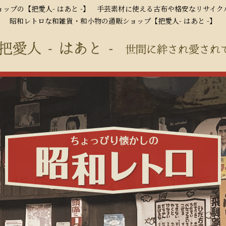
ップの【把愛人- はあと -】 手芸素材に使える古布や格安なリサイ
昭和レトロな和雑貨・和小物の通販ショップ【把愛人- はあと -】