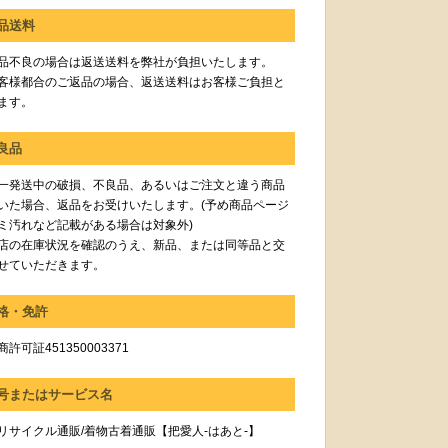
品送料
品不良の場合は返送送料を弊社が負担いたします。
客様都合のご返品の場合、返送送料はお客様ご負担と
ます。
良品
一発送中の破損、不良品、あるいはご注文と違う商品
いた場合、返品をお受けいたします。(予め商品ページ
ミ汚れなど記載がある場合は対象外)
店の在庫状況を確認のうえ、新品、または同等品と交
せていただきます。
格・免許
許可証451350003371
号またはサービス名
リサイクル通販/着物古着通販【把愛人-はあと-】