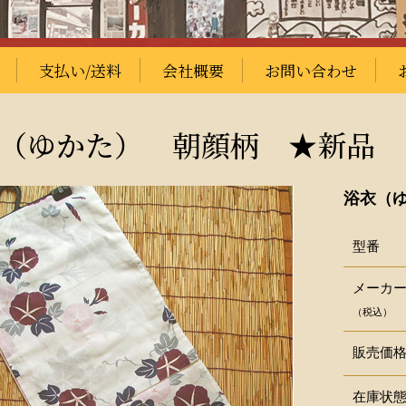
支払い/送料
会社概要
お問い合わせ
（ゆかた） 朝顔柄 ★新品
浴衣（
型番
メーカ
（税込）
販売価
在庫状