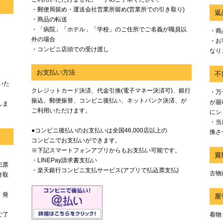
・郵便局留め・運送会社営業所留め(営業所での引き取り)
返
・商品の転送
・「病院」「ホテル」「学校」のご住所でご名義が職員以
・商
外の場合
・お
・コンビニ店頭での受け渡し
なり
お支払い方法
不
いた
クレジットカード決済、代金引換(電子マネー決済可)、銀行
・万
振込、郵便振替、コンビニ後払い、ネットバンク決済、が
が届
しま
ご利用いただけます。
にシ
・当
●コンビニ後払いのお支払いは全国46,000店以上の
換さ
コンビニでお支払いができます。
※下記スマートフォンアプリからもお支払い可能です。
資
・LINEPay請求書支払い
伝票
・楽天銀行コンビニ支払サービス(アプリで払込票支払)
古物商
け取
、発
屋
ご了
着物