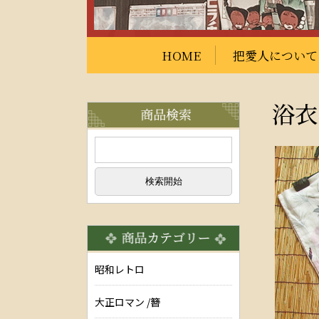
HOME
把愛人について
浴衣
昭和レトロ
大正ロマン /簪