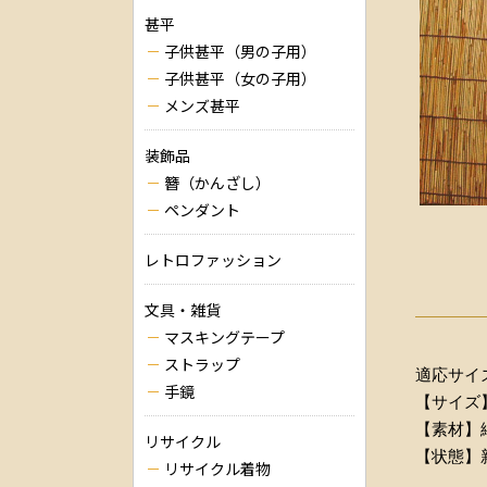
甚平
子供甚平（男の子用）
子供甚平（女の子用）
メンズ甚平
装飾品
簪（かんざし）
ペンダント
レトロファッション
文具・雑貨
マスキングテープ
ストラップ
適応サイズ
手鏡
【サイズ】
【素材】綿
リサイクル
【状態】
リサイクル着物