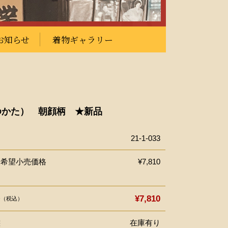
お知らせ
着物ギャラリー
ゆかた） 朝顔柄 ★新品
21-1-033
ー希望小売価格
¥7,810
格
¥7,810
（税込）
態
在庫有り