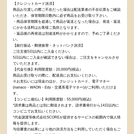
【クレジットカード決済】
商品お引渡しの際ご不在だった場合は配送業者の不在伝票をご確認
いただき、保管期限日数内に必ず商品をお受け取り下さい。
・商品保管期限を超過して商品が返送となった場合は、発送・返送
にかかる送料はお客様ご負担となります。
・返品後の再発送は別途送料がかかりますので、予めご了承くださ
い。
【銀行振込・郵便振替・ネットバンク決済】
ご注文後5日以内にご入金ください。
5日以内にご入金が確認できない場合は、ご注文をキャンセルさせ
ていただきます。
【代金引換】利用限度額：20,000円(税込）
商品お受け取りの際に、配達員にお支払いください。
※お支払いには現金のほか、クレジットカード、電子マネー
(nanaco・WAON・Edy・交通系電子マネー)がご利用いただけま
す。
【コンビニ後払い】利用限度額：55,000円(税込)
*請求書は商品とは別に郵送されます。請求書発行から14日以内に
コンビニでお支払いください。
*代金譲渡等株式会社SCOREが提供するサービスの範囲内で個人情
報を提供します。
与信審査の結果により他の決済方法をご利用していただく場合もご