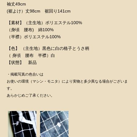
袖丈49cm
(裾よけ）丈98cm 裾回り141cm
【素材】（主生地）ポリエステル100%
（身頃 腰布) 綿100%
（半襟）ポリエステル100%
【色】 （主生地）黒色に白の格子とうさ柄
（ 身頃 腰布 半襟）白
【状態】 新品
・掲載写真の色合いは
お使いの環境（マシン・モニタ）により実物と多少異なる場合がございま
す。
あらかじめご了承ください。