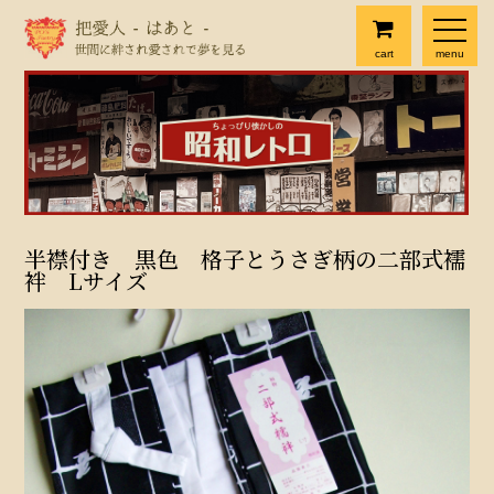
cart
menu
半襟付き 黒色 格子とうさぎ柄の二部式襦
袢 Lサイズ