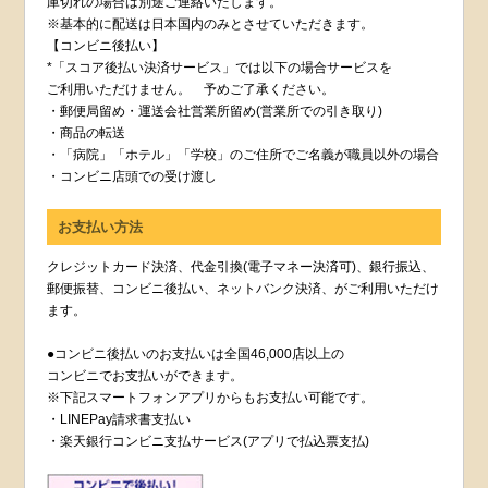
庫切れの場合は別途ご連絡いたします。
※基本的に配送は日本国内のみとさせていただきます。
【コンビニ後払い】
*「スコア後払い決済サービス」では以下の場合サービスを
ご利用いただけません。 予めご了承ください。
・郵便局留め・運送会社営業所留め(営業所での引き取り)
・商品の転送
・「病院」「ホテル」「学校」のご住所でご名義が職員以外の場合
・コンビニ店頭での受け渡し
お支払い方法
クレジットカード決済、代金引換(電子マネー決済可)、銀行振込、
郵便振替、コンビニ後払い、ネットバンク決済、がご利用いただけ
ます。
●コンビニ後払いのお支払いは全国46,000店以上の
コンビニでお支払いができます。
※下記スマートフォンアプリからもお支払い可能です。
・LINEPay請求書支払い
・楽天銀行コンビニ支払サービス(アプリで払込票支払)