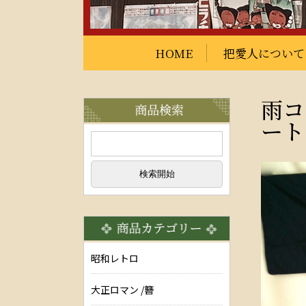
HOME
把愛人について
雨コ
ート
昭和レトロ
大正ロマン /簪