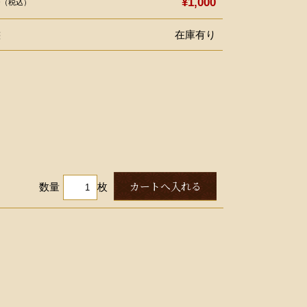
格
¥1,000
（税込）
態
在庫有り
数量
枚