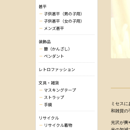
甚平
子供甚平（男の子用）
子供甚平（女の子用）
メンズ甚平
装飾品
簪（かんざし）
ペンダント
レトロファッション
文具・雑貨
マスキングテープ
ストラップ
ミセスに
手鏡
和雑貨の
リサイクル
光沢が爽
リサイクル着物
光の加減