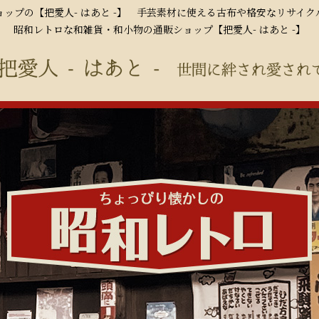
ップの【把愛人- はあと -】 手芸素材に使える古布や格安なリサイ
昭和レトロな和雑貨・和小物の通販ショップ【把愛人- はあと -】