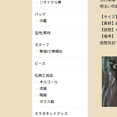
リサイクル帯
明るい印
バッグ
【サイズ】
巾着
【素材】
【状態】
生地/素材
【備考】
状態良好
モチーフ
帯揚げ/帯締め
ビーズ
伝統工芸品
オルゴール
漆器
陶器
ガラス器
カラダキレイグッズ