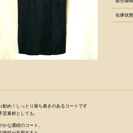
販売価
在庫状
お勧め！しっとり落ち着きのあるコートです
手芸素材としても。
やかな濃紺のコート。
で地紋が反射すると