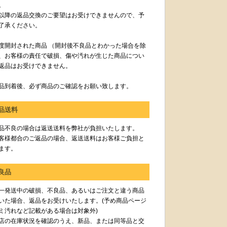
。
以降の返品交換のご要望はお受けできませんので、予
了承ください。
度開封された商品 （開封後不良品とわかった場合を除
、お客様の責任で破損、傷や汚れが生じた商品につい
返品はお受けできません。
品到着後、必ず商品のご確認をお願い致します。
品送料
品不良の場合は返送送料を弊社が負担いたします。
客様都合のご返品の場合、返送送料はお客様ご負担と
ます。
良品
一発送中の破損、不良品、あるいはご注文と違う商品
いた場合、返品をお受けいたします。(予め商品ページ
ミ汚れなど記載がある場合は対象外)
店の在庫状況を確認のうえ、新品、または同等品と交