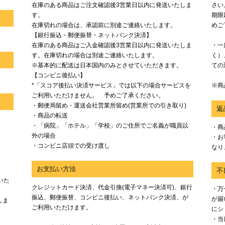
在庫のある商品はご注文確認後3営業日以内に発送いたしま
さい
す。
期限
在庫切れの場合は、承認前に別途ご連絡いたします。
めご
【銀行振込・郵便振替・ネットバンク決済】
在庫のある商品はご入金確認後3営業日以内に発送いたしま
・一
す。在庫切れの場合は別途ご連絡いたします。
く）
※基本的に配送は日本国内のみとさせていただきます。
ての
【コンビニ後払い】
*「スコア後払い決済サービス」では以下の場合サービスを
※商
ご利用いただけません。 予めご了承ください。
・郵便局留め・運送会社営業所留め(営業所での引き取り)
返
・商品の転送
・「病院」「ホテル」「学校」のご住所でご名義が職員以
・商
外の場合
・お
・コンビニ店頭での受け渡し
なり
お支払い方法
不
いた
クレジットカード決済、代金引換(電子マネー決済可)、銀行
・万
振込、郵便振替、コンビニ後払い、ネットバンク決済、が
が届
しま
ご利用いただけます。
にシ
・当