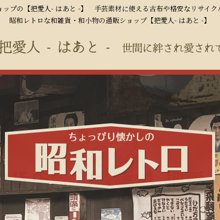
ップの【把愛人- はあと -】 手芸素材に使える古布や格安なリサイ
昭和レトロな和雑貨・和小物の通販ショップ【把愛人- はあと -】