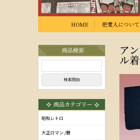
HOME
把愛人について
アン
ル着
昭和レトロ
大正ロマン /簪