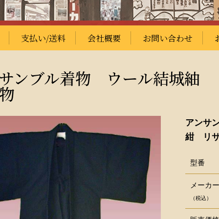
支払い/送料
会社概要
お問い合わせ
サンブル着物 ウール結城紬 
物
アンサ
紺 リ
型番
メーカ
（税込）