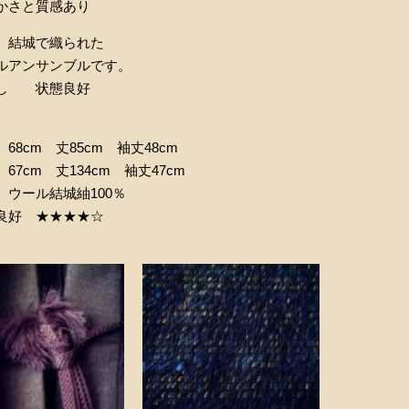
かさと質感あり
、結城で織られた
ルアンサンブルです。
し 状態良好
】
68cm 丈85cm 袖丈48cm
67cm 丈134cm 袖丈47cm
 ウール結城紬100％
良好 ★★★★☆