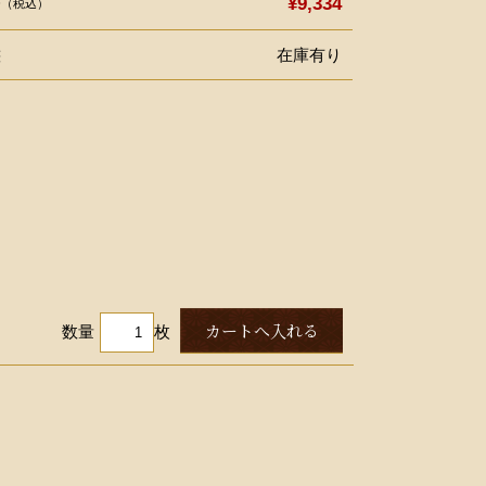
格
¥9,334
（税込）
態
在庫有り
数量
枚