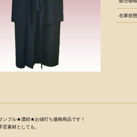
販売価
在庫状
サンブル★濃紺★お値打ち価格商品です！
手芸素材としても。