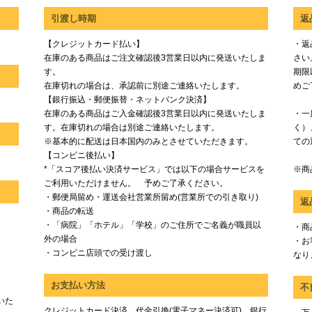
引渡し時期
返
【クレジットカード払い】
・返
在庫のある商品はご注文確認後3営業日以内に発送いたしま
さい
す。
期限
在庫切れの場合は、承認前に別途ご連絡いたします。
めご
【銀行振込・郵便振替・ネットバンク決済】
在庫のある商品はご入金確認後3営業日以内に発送いたしま
・一
す。在庫切れの場合は別途ご連絡いたします。
く）
※基本的に配送は日本国内のみとさせていただきます。
ての
【コンビニ後払い】
*「スコア後払い決済サービス」では以下の場合サービスを
※商
ご利用いただけません。 予めご了承ください。
・郵便局留め・運送会社営業所留め(営業所での引き取り)
返
・商品の転送
・「病院」「ホテル」「学校」のご住所でご名義が職員以
・商
外の場合
・お
・コンビニ店頭での受け渡し
なり
お支払い方法
不
いた
クレジットカード決済、代金引換(電子マネー決済可)、銀行