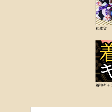
和雑貨
着物ギャ