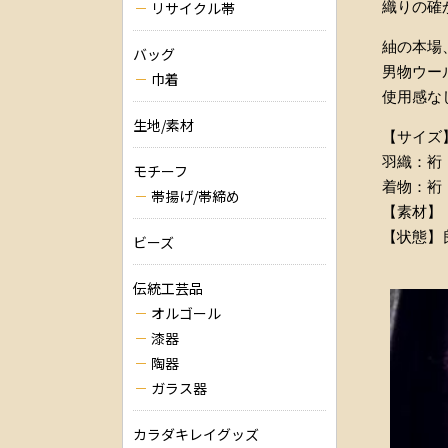
織りの確
リサイクル帯
紬の本場
バッグ
男物ウー
巾着
使用感な
生地/素材
【サイズ
羽織：裄 
モチーフ
着物：裄 
帯揚げ/帯締め
【素材】
【状態】
ビーズ
伝統工芸品
オルゴール
漆器
陶器
ガラス器
カラダキレイグッズ