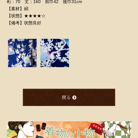
裄：70 丈：160 前巾42 後巾31cm
【素材】絹
【状態】★★★★☆
【備考】状態良好
戻る