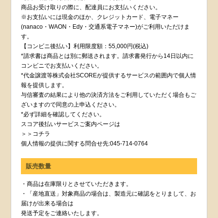
商品お受け取りの際に、配達員にお支払いください。
※お支払いには現金のほか、クレジットカード、電子マネー
(nanaco・WAON・Edy・交通系電子マネー)がご利用いただけま
す。
【コンビニ後払い】利用限度額：55,000円(税込)
*請求書は商品とは別に郵送されます。請求書発行から14日以内に
コンビニでお支払いください。
*代金譲渡等株式会社SCOREが提供するサービスの範囲内で個人情
報を提供します。
与信審査の結果により他の決済方法をご利用していただく場合もご
ざいますので同意の上申込ください。
*必ず詳細を確認してください。
スコア後払いサービスご案内ページは
＞＞コチラ
個人情報の提供に関する問合せ先:045-714-0764
販売数量
・商品は在庫限りとさせていただきます。
・「産地直送」対象商品の場合は、製造元に確認をとりまして、お
届けが出来る場合は
発送予定をご連絡いたします。