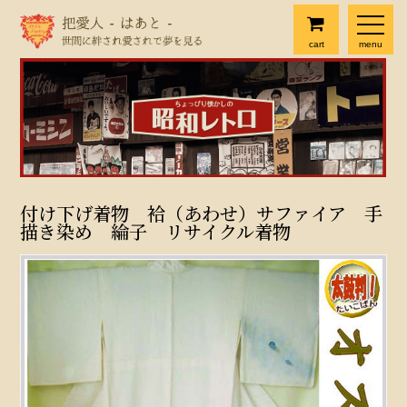
cart
menu
付け下げ着物 袷（あわせ）サファイア 手
描き染め 綸子 リサイクル着物