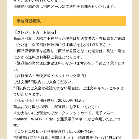
すと、送料が無料となります。
※離島地域の方は別途メールにて送料をお知らせいたします。
申込有効期限
【クレジットカード決済】
商品お引渡しの際ご不在だった場合は配送業者の不在伝票をご確認
いただき、保管期限日数内に必ず商品をお受け取り下さい。
・商品保管期限を超過して商品が返送となった場合は、発送・返送
にかかる送料はお客様ご負担となります。
・返品後の再発送は別途送料がかかりますので、予めご了承くださ
い。
【銀行振込・郵便振替・ネットバンク決済】
ご注文後5日以内にご入金ください。
5日以内にご入金が確認できない場合は、ご注文をキャンセルさせ
ていただきます。
【代金引換】利用限度額：20,000円(税込）
商品お受け取りの際に、配達員にお支払いください。
※お支払いには現金のほか、クレジットカード、電子マネー
(nanaco・WAON・Edy・交通系電子マネー)がご利用いただけま
す。
【コンビニ後払い】利用限度額：55,000円(税込)
*請求書は商品とは別に郵送されます。請求書発行から14日以内に