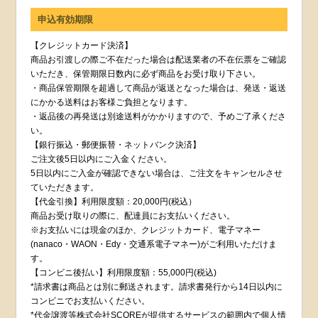
申込有効期限
【クレジットカード決済】
商品お引渡しの際ご不在だった場合は配送業者の不在伝票をご確認
いただき、保管期限日数内に必ず商品をお受け取り下さい。
・商品保管期限を超過して商品が返送となった場合は、発送・返送
にかかる送料はお客様ご負担となります。
・返品後の再発送は別途送料がかかりますので、予めご了承くださ
い。
【銀行振込・郵便振替・ネットバンク決済】
ご注文後5日以内にご入金ください。
5日以内にご入金が確認できない場合は、ご注文をキャンセルさせ
ていただきます。
【代金引換】利用限度額：20,000円(税込）
商品お受け取りの際に、配達員にお支払いください。
※お支払いには現金のほか、クレジットカード、電子マネー
(nanaco・WAON・Edy・交通系電子マネー)がご利用いただけま
す。
【コンビニ後払い】利用限度額：55,000円(税込)
*請求書は商品とは別に郵送されます。請求書発行から14日以内に
コンビニでお支払いください。
*代金譲渡等株式会社SCOREが提供するサービスの範囲内で個人情