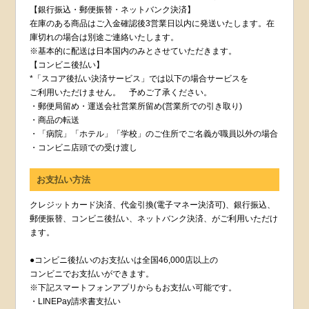
【銀行振込・郵便振替・ネットバンク決済】
在庫のある商品はご入金確認後3営業日以内に発送いたします。在
庫切れの場合は別途ご連絡いたします。
※基本的に配送は日本国内のみとさせていただきます。
【コンビニ後払い】
*「スコア後払い決済サービス」では以下の場合サービスを
ご利用いただけません。 予めご了承ください。
・郵便局留め・運送会社営業所留め(営業所での引き取り)
・商品の転送
・「病院」「ホテル」「学校」のご住所でご名義が職員以外の場合
・コンビニ店頭での受け渡し
お支払い方法
クレジットカード決済、代金引換(電子マネー決済可)、銀行振込、
郵便振替、コンビニ後払い、ネットバンク決済、がご利用いただけ
ます。
●コンビニ後払いのお支払いは全国46,000店以上の
コンビニでお支払いができます。
※下記スマートフォンアプリからもお支払い可能です。
・LINEPay請求書支払い