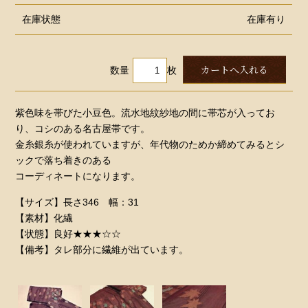
在庫状態
在庫有り
数量
枚
紫色味を帯びた小豆色。流水地紋紗地の間に帯芯が入ってお
り、コシのある名古屋帯です。
金糸銀糸が使われていますが、年代物のためか締めてみるとシ
ックで落ち着きのある
コーディネートになります。
【サイズ】長さ346 幅：31
【素材】化繊
【状態】良好★★★☆☆
【備考】タレ部分に繊維が出ています。