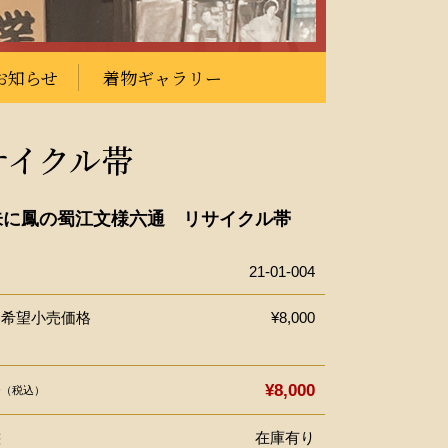
お知らせ
着物ギャラリー
サイクル帯
朱に鳳の蜀江文様六通 リサイクル帯
21-01-004
ー希望小売価格
¥8,000
格
¥8,000
（税込）
態
在庫有り