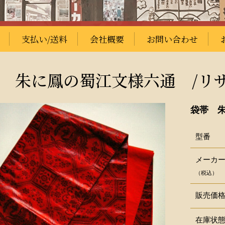
支払い/送料
会社概要
お問い合わせ
 朱に鳳の蜀江文様六通 /リ
袋帯 
型番
メーカ
（税込）
販売価
在庫状