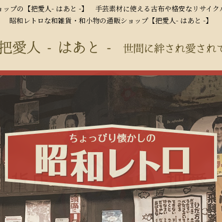
ップの【把愛人- はあと -】 手芸素材に使える古布や格安なリサイ
昭和レトロな和雑貨・和小物の通販ショップ【把愛人- はあと -】