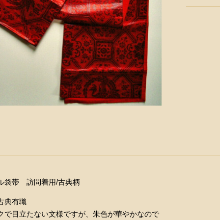
ル袋帯 訪問着用/古典柄
古典有職
クで目立たない文様ですが、朱色が華やかなので