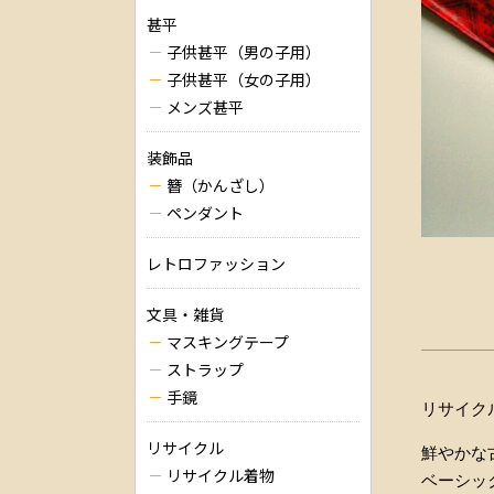
甚平
子供甚平（男の子用）
子供甚平（女の子用）
メンズ甚平
装飾品
簪（かんざし）
ペンダント
レトロファッション
文具・雑貨
マスキングテープ
ストラップ
手鏡
リサイク
リサイクル
鮮やかな
リサイクル着物
ベーシッ