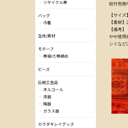
リサイクル帯
紋付色無
【サイズ】
バッグ
【素材】
巾着
【備考】
生地/素材
やや使用
シミなど
モチーフ
帯揚げ/帯締め
ビーズ
伝統工芸品
オルゴール
漆器
陶器
ガラス器
カラダキレイグッズ