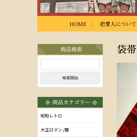
HOME
把愛人について
袋帯
昭和レトロ
大正ロマン /簪