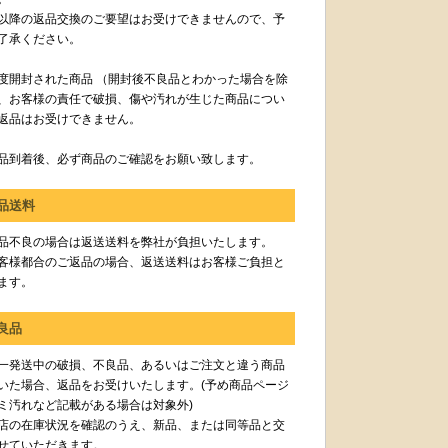
以降の返品交換のご要望はお受けできませんので、予
了承ください。
度開封された商品 （開封後不良品とわかった場合を除
、お客様の責任で破損、傷や汚れが生じた商品につい
返品はお受けできません。
品到着後、必ず商品のご確認をお願い致します。
品送料
品不良の場合は返送送料を弊社が負担いたします。
客様都合のご返品の場合、返送送料はお客様ご負担と
ます。
良品
一発送中の破損、不良品、あるいはご注文と違う商品
いた場合、返品をお受けいたします。(予め商品ページ
ミ汚れなど記載がある場合は対象外)
店の在庫状況を確認のうえ、新品、または同等品と交
せていただきます。