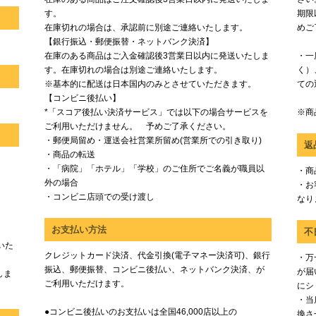
す。
期限
在庫切れの場合は、承認前に別途ご連絡いたします。
めご
【銀行振込・郵便振替・ネットバンク決済】
在庫のある商品はご入金確認後3営業日以内に発送いたしま
・一
す。在庫切れの場合は別途ご連絡いたします。
く）
※基本的に配送は日本国内のみとさせていただきます。
ての
【コンビニ後払い】
*「スコア後払い決済サービス」では以下の場合サービスを
※商
ご利用いただけません。 予めご了承ください。
・郵便局留め・運送会社営業所留め(営業所での引き取り)
返
・商品の転送
・「病院」「ホテル」「学校」のご住所でご名義が職員以
・商
外の場合
・お
・コンビニ店頭での受け渡し
なり
お支払い方法
不
いた
クレジットカード決済、代金引換(電子マネー決済可)、銀行
・万
振込、郵便振替、コンビニ後払い、ネットバンク決済、が
が届
しま
ご利用いただけます。
にシ
・当
●コンビニ後払いのお支払いは全国46,000店以上の
換さ