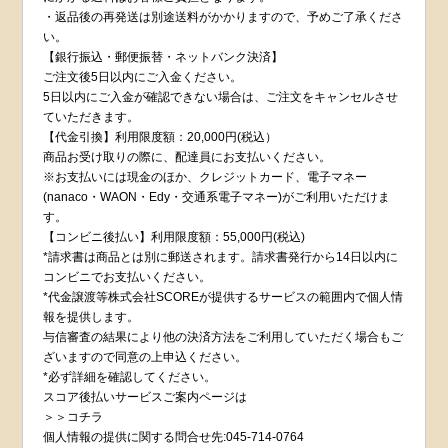
・返品後の再発送は別途送料がかかりますので、予めご了承くださ
い。
【銀行振込・郵便振替・ネットバンク決済】
ご注文後5日以内にご入金ください。
5日以内にご入金が確認できない場合は、ご注文をキャンセルさせ
ていただきます。
【代金引換】利用限度額：20,000円(税込）
商品お受け取りの際に、配達員にお支払いください。
※お支払いには現金のほか、クレジットカード、電子マネー
(nanaco・WAON・Edy・交通系電子マネー)がご利用いただけま
す。
【コンビニ後払い】利用限度額：55,000円(税込)
*請求書は商品とは別に郵送されます。請求書発行から14日以内に
コンビニでお支払いください。
*代金譲渡等株式会社SCOREが提供するサービスの範囲内で個人情
報を提供します。
与信審査の結果により他の決済方法をご利用していただく場合もご
ざいますので同意の上申込ください。
*必ず詳細を確認してください。
スコア後払いサービスご案内ページは
＞＞コチラ
個人情報の提供に関する問合せ先:045-714-0764