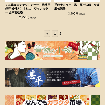
ミニ鏡★エチケットミラー（携帯用
手鏡★ミラー 黒 桜小法師 会津
鏡/手櫛付き）【ねこ】ワインカラ
若松漆塗
ー 会津若松漆
3,400円
（税込）
2,750円
（税込）
«
1
2