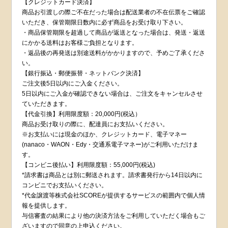
【クレジットカード決済】
商品お引渡しの際ご不在だった場合は配送業者の不在伝票をご確認
いただき、保管期限日数内に必ず商品をお受け取り下さい。
・商品保管期限を超過して商品が返送となった場合は、発送・返送
にかかる送料はお客様ご負担となります。
・返品後の再発送は別途送料がかかりますので、予めご了承くださ
い。
【銀行振込・郵便振替・ネットバンク決済】
ご注文後5日以内にご入金ください。
5日以内にご入金が確認できない場合は、ご注文をキャンセルさせ
ていただきます。
【代金引換】利用限度額：20,000円(税込）
商品お受け取りの際に、配達員にお支払いください。
※お支払いには現金のほか、クレジットカード、電子マネー
(nanaco・WAON・Edy・交通系電子マネー)がご利用いただけま
す。
【コンビニ後払い】利用限度額：55,000円(税込)
*請求書は商品とは別に郵送されます。請求書発行から14日以内に
コンビニでお支払いください。
*代金譲渡等株式会社SCOREが提供するサービスの範囲内で個人情
報を提供します。
与信審査の結果により他の決済方法をご利用していただく場合もご
ざいますので同意の上申込ください。