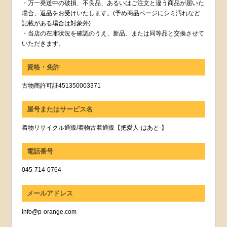
・万一発送中の破損、不良品、あるいはご注文と違う商品が届いた
場合、返品をお受けいたします。(予め商品ページにシミ汚れなど
記載がある場合は対象外)
・当店の在庫状況を確認のうえ、新品、または同等品と交換させて
いただきます。
資格・免許
古物商許可証451350003371
屋号またはサービス名
着物リサイクル通販/着物古着通販【把愛人-はあと-】
電話番号
045-714-0764
メールアドレス
info@p-orange.com