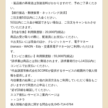
・返品後の再発送は別途送料がかかりますので、予めご了承くださ
い。
【銀行振込・郵便振替・ネットバンク決済】
ご注文後5日以内にご入金ください。
5日以内にご入金が確認できない場合は、ご注文をキャンセルさせ
ていただきます。
【代金引換】利用限度額：20,000円(税込）
商品お受け取りの際に、配達員にお支払いください。
※お支払いには現金のほか、クレジットカード、電子マネー
(nanaco・WAON・Edy・交通系電子マネー)がご利用いただけま
す。
【コンビニ後払い】利用限度額：55,000円(税込)
*請求書は商品とは別に郵送されます。請求書発行から14日以内に
コンビニでお支払いください。
*代金譲渡等株式会社SCOREが提供するサービスの範囲内で個人情
報を提供します。
与信審査の結果により他の決済方法をご利用していただく場合もご
ざいますので同意の上申込ください。
*必ず詳細を確認してください。
スコア後払いサービスご案内ページは
＞＞コチラ
個人情報の提供に関する問合せ先:045-714-0764