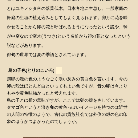
とはユキノシタ科の落葉低木。日本各地に生息し、一般家庭の
軒庭の生垣の植え込みとしてもよく見られます。卯月に花を咲
かせることから卯の花と呼ばれるようになったという説や、幹
が中空なので空木(うつき)という名前から卯の花となったという
説などがあります。
俳句の世界では夏の季語とされています。
鳥の子色(とりのこいろ)
鶏卵の殻の色のようなごく淡い灰みの黄白色を言います。今の
卵の殻はほとんど白といってもよい色ですが、昔の卵は今より
もやや黄色味強かったと考えれます。
鳥の子とは雛の意味ですが、ここでは卵の殻をさしています。
タマゴ色というと溶き卵の黄色っぽいイメージを持つのは近世
の人間の特徴のようで、古代の貴族社会では外側の殻の色の印
象のほうがつよかったのでしょうか。