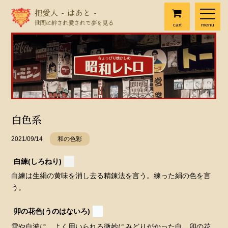
cart
menu
白色系
2021/09/14
和の色彩
白練(しろねり)
白練は生絹の黄味を消し去る精錬法を言う。練った絹の色を言
う。
卯の花色(うのはないろ)
雪や白波に、よく用いられる微妙にみどりがかった白。卯の花